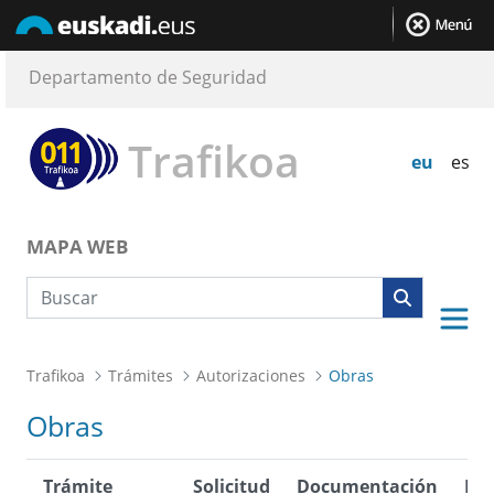
Departamento de Seguridad
Trafikoa
eu
es
MAPA WEB
Búsqueda web
Trafikoa
Trámites
Autorizaciones
Obras
Obras
Trámite
Solicitud
Documentación
Des