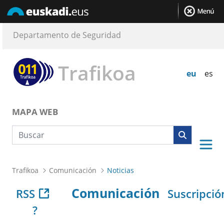
Departamento de Seguridad
Trafikoa
eu
es
MAPA WEB
Búsqueda web
Trafikoa
Comunicación
Noticias
Comunicación
RSS
Suscripció
?