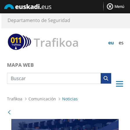
Departamento de Seguridad
Trafikoa
eu
es
MAPA WEB
Búsqueda web
Trafikoa
Comunicación
Noticias