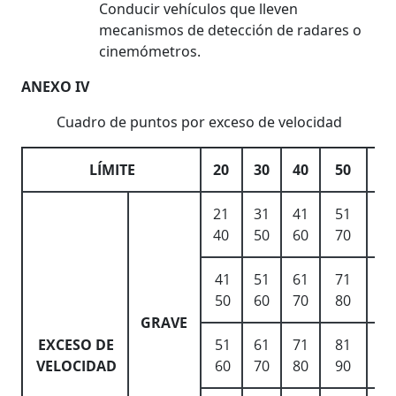
Conducir vehículos que lleven
mecanismos de detección de radares o
cinemómetros.
ANEXO IV
Cuadro de puntos por exceso de velocidad
LÍMITE
20
30
40
50
6
21
31
41
51
6
40
50
60
70
9
41
51
61
71
9
50
60
70
80
11
GRAVE
EXCESO DE
51
61
71
81
11
VELOCIDAD
60
70
80
90
12