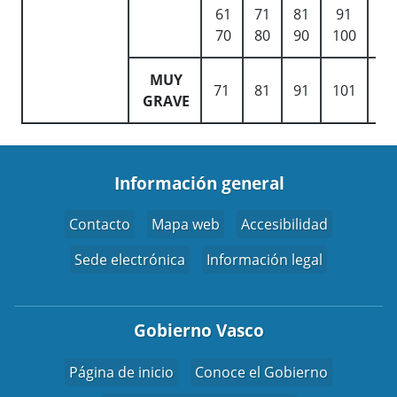
61
71
81
91
12
70
80
90
100
13
MUY
71
81
91
101
13
GRAVE
Información general
Contacto
Mapa web
Accesibilidad
Sede electrónica
Información legal
Gobierno Vasco
Página de inicio
Conoce el Gobierno