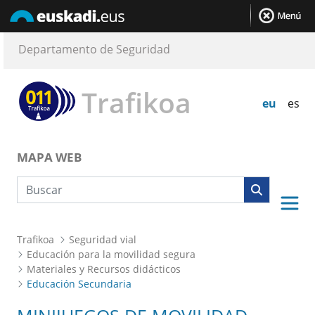
Departamento de Seguridad
Trafikoa
eu
es
MAPA WEB
Búsqueda web
Trafikoa
Seguridad vial
Educación para la movilidad segura
Materiales y Recursos didácticos
Educación Secundaria