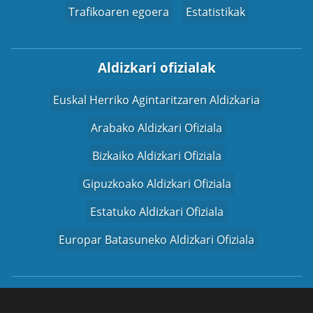
Trafikoaren egoera
Estatistikak
Aldizkari ofizialak
Euskal Herriko Agintaritzaren Aldizkaria
Arabako Aldizkari Ofiziala
Bizkaiko Aldizkari Ofiziala
Gipuzkoako Aldizkari Ofiziala
Estatuko Aldizkari Ofiziala
Europar Batasuneko Aldizkari Ofiziala