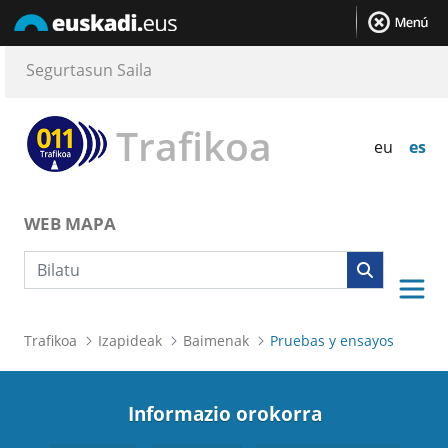
Segurtasun Saila
Trafikoa
eu
es
WEB MAPA
Bilaketa
Trafikoa
Izapideak
Baimenak
Pruebas y ensayos
Informazio orokorra