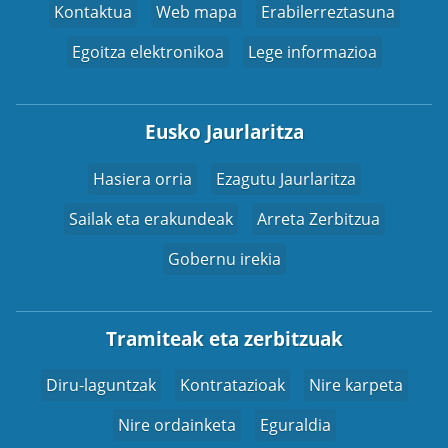
Kontaktua
Web mapa
Erabilerreztasuna
Egoitza elektronikoa
Lege informazioa
Eusko Jaurlaritza
Hasiera orria
Ezagutu Jaurlaritza
Sailak eta erakundeak
Arreta Zerbitzua
Gobernu irekia
Tramiteak eta zerbitzuak
Diru-laguntzak
Kontratazioak
Nire karpeta
Nire ordainketa
Eguraldia