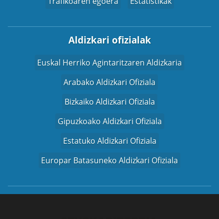
Trafikoaren egoera
Estatistikak
Aldizkari ofizialak
Euskal Herriko Agintaritzaren Aldizkaria
Arabako Aldizkari Ofiziala
Bizkaiko Aldizkari Ofiziala
Gipuzkoako Aldizkari Ofiziala
Estatuko Aldizkari Ofiziala
Europar Batasuneko Aldizkari Ofiziala