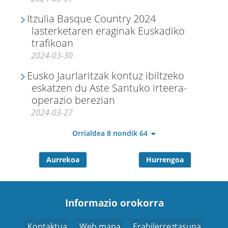
Itzulia Basque Country 2024
lasterketaren eraginak Euskadiko
trafikoan
2024-03-30
Eusko Jaurlaritzak kontuz ibiltzeko
eskatzen du Aste Santuko irteera-
operazio berezian
2024-03-27
Orrialdea 8 nondik 64
Aurrekoa
Hurrengoa
Informazio orokorra
Kontaktua
Web mapa
Erabilerreztasuna