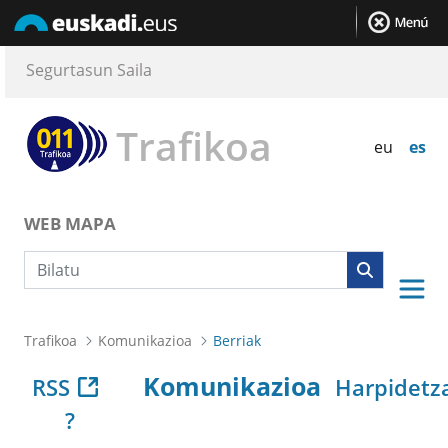
Segurtasun Saila
Trafikoa
eu
es
WEB MAPA
Bilaketa
Trafikoa
Komunikazioa
Berriak
Komunikazioa
RSS
Harpidetz
?