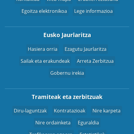
Egoitza elektronikoa
Lege informazioa
Eusko Jaurlaritza
Hasiera orria
Ezagutu Jaurlaritza
Sailak eta erakundeak
Arreta Zerbitzua
Gobernu irekia
Tramiteak eta zerbitzuak
Diru-laguntzak
Kontratazioak
Nire karpeta
Nire ordainketa
Eguraldia