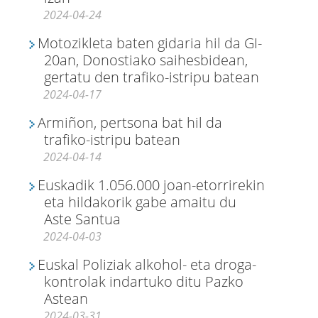
2024-04-24
Motozikleta baten gidaria hil da GI-
20an, Donostiako saihesbidean,
gertatu den trafiko-istripu batean
2024-04-17
Armiñon, pertsona bat hil da
trafiko-istripu batean
2024-04-14
Euskadik 1.056.000 joan-etorrirekin
eta hildakorik gabe amaitu du
Aste Santua
2024-04-03
Euskal Poliziak alkohol- eta droga-
kontrolak indartuko ditu Pazko
Astean
2024-03-31