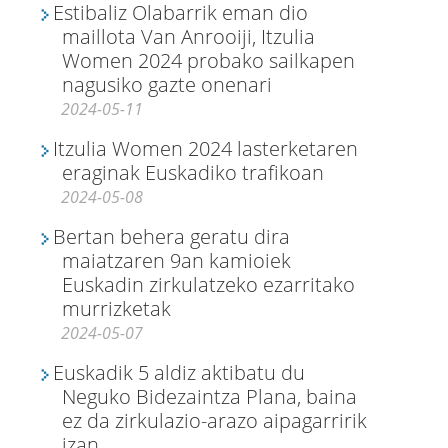
Estibaliz Olabarrik eman dio
maillota Van Anrooiji, Itzulia
Women 2024 probako sailkapen
nagusiko gazte onenari
2024-05-11
Itzulia Women 2024 lasterketaren
eraginak Euskadiko trafikoan
2024-05-08
Bertan behera geratu dira
maiatzaren 9an kamioiek
Euskadin zirkulatzeko ezarritako
murrizketak
2024-05-07
Euskadik 5 aldiz aktibatu du
Neguko Bidezaintza Plana, baina
ez da zirkulazio-arazo aipagarririk
izan