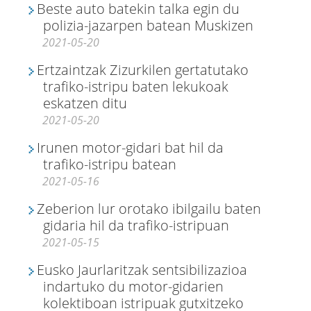
Beste auto batekin talka egin du
polizia-jazarpen batean Muskizen
2021-05-20
Ertzaintzak Zizurkilen gertatutako
trafiko-istripu baten lekukoak
eskatzen ditu
2021-05-20
Irunen motor-gidari bat hil da
trafiko-istripu batean
2021-05-16
Zeberion lur orotako ibilgailu baten
gidaria hil da trafiko-istripuan
2021-05-15
Eusko Jaurlaritzak sentsibilizazioa
indartuko du motor-gidarien
kolektiboan istripuak gutxitzeko