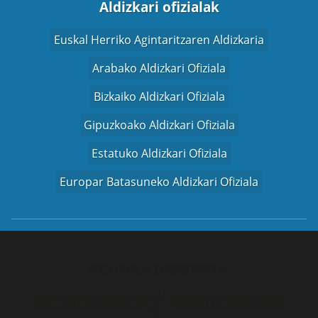
Aldizkari ofizialak
Euskal Herriko Agintaritzaren Aldizkaria
Arabako Aldizkari Ofiziala
Bizkaiko Aldizkari Ofiziala
Gipuzkoako Aldizkari Ofiziala
Estatuko Aldizkari Ofiziala
Europar Batasuneko Aldizkari Ofiziala