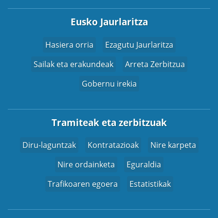
Eusko Jaurlaritza
Hasiera orria
Ezagutu Jaurlaritza
Sailak eta erakundeak
Arreta Zerbitzua
Gobernu irekia
Tramiteak eta zerbitzuak
Diru-laguntzak
Kontratazioak
Nire karpeta
Nire ordainketa
Eguraldia
Trafikoaren egoera
Estatistikak