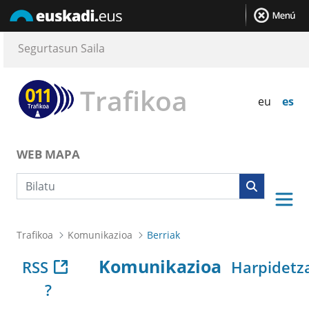
Segurtasun Saila
Trafikoa
eu
es
WEB MAPA
Bilaketa
Trafikoa
Komunikazioa
Berriak
Komunikazioa
RSS
Harpidetz
?