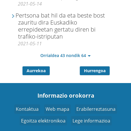
2021-05-14
Pertsona bat hil da eta beste bost
zauritu dira Euskadiko
errepideetan gertatu diren bi
trafiko-istriputan
2021-05-11
Orrialdea 43 nondik 64
Aurrekoa
Hurrengoa
Informazio orokorra
Kontaktua
Web mapa
Erabilerreztasuna
Egoitza elektronikoa
Lege informazioa