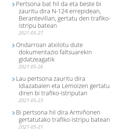
Pertsona bat hil da eta beste bi
zauritu dira N-124 errepidean,
Berantevillan, gertatu den trafiko-
istripu batean
2021-05-27
Ondarroan atxilotu dute
dokumentazio faltsuarekin
gidatzeagatik
2021-05-26
Lau pertsona zauritu dira
Idiazabalen eta Lemoizen gertatu
diren bi trafiko-istriputan
2021-05-23
Bi pertsona hil dira Armiñonen
gertatutako trafiko-istripu batean
2021-05-21