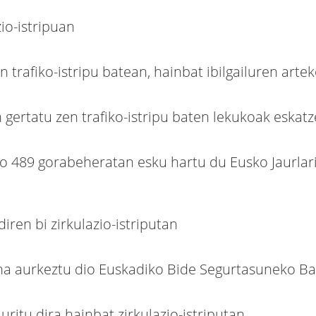
zio-istripuan
n trafiko-istripu batean, hainbat ibilgailuren art
gertatu zen trafiko-istripu baten lekukoak eskatz
 489 gorabeheratan esku hartu du Eusko Jaurlari
iren bi zirkulazio-istriputan
ana aurkeztu dio Euskadiko Bide Segurtasuneko B
uritu dira hainbat zirkulazio-istriputan