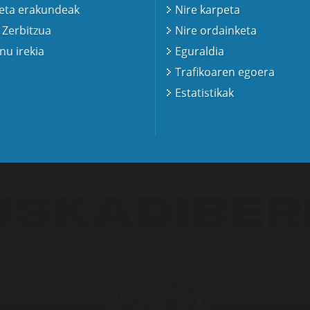
 eta erakundeak
Nire karpeta
 Zerbitzua
Nire ordainketa
u irekia
Eguraldia
Trafikoaren egoera
Estatistikak