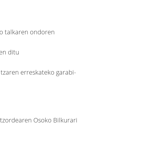
eko talkaren ondoren
en ditu
tzaren erreskateko garabi-
atzordearen Osoko Bilkurari