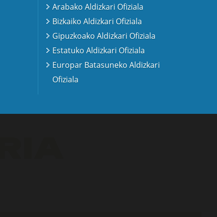
Arabako Aldizkari Ofiziala
Bizkaiko Aldizkari Ofiziala
Gipuzkoako Aldizkari Ofiziala
Estatuko Aldizkari Ofiziala
Europar Batasuneko Aldizkari
Ofiziala