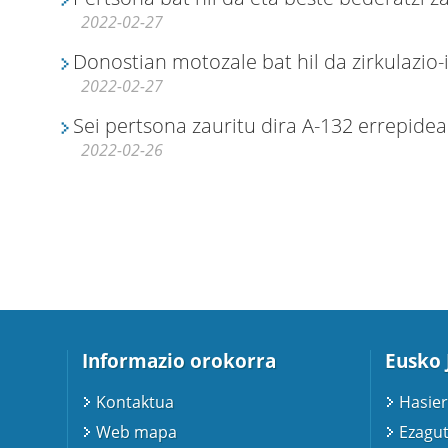
2022-02-27
Donostian motozale bat hil da zirkulazio-
2022-02-27
Sei pertsona zauritu dira A-132 errepidea
2022-02-26
Informazio orokorra
Eusko 
Kontaktua
Hasier
Web mapa
Ezagut