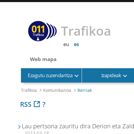
Trafikoa
eu
es
Web mapa
Ezagutu zuzendaritza
Izapideak
Trafikoa
Komunikazioa
Berriak
RSS
?
Lau pertsona zauritu dira Derion eta Zald
2022-03-18