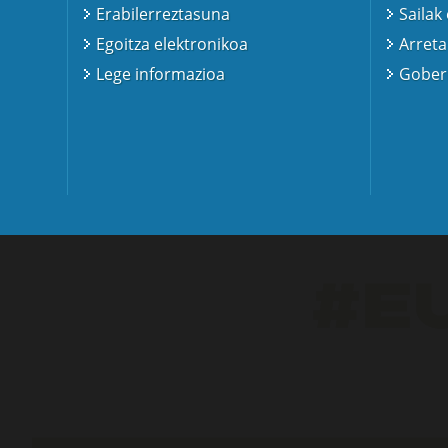
Erabilerreztasuna
Sailak
Egoitza elektronikoa
Arreta
Lege informazioa
Gobern