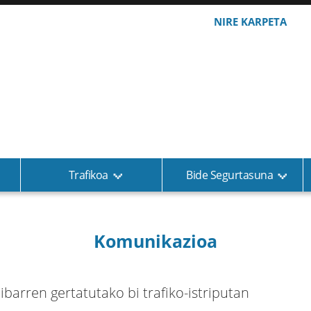
NIRE KARPETA
Trafikoa
Bide Segurtasuna
Komunikazioa
ibarren gertatutako bi trafiko-istriputan