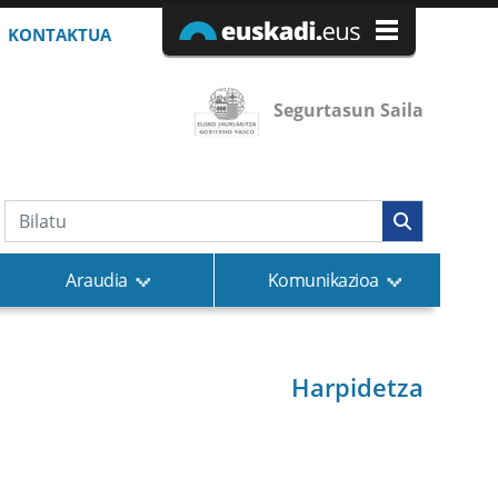
KONTAKTUA
Segurtasun Saila
Bilaketa
Araudia
Komunikazioa
Harpidetza