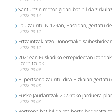
Santurtzin motor-gidari bat hil da zirkula
2022-03-14
Lau zauritu N-124an, Bastidan, gertatu de
2022-03-12
Ertzaintzak atzo Donostiako saihesbidean 
2022-03-12
2021ean Euskadiko errepideetan izandako
zerbitzuak
2022-03-09
Bi pertsona zauritu dira Bizkaian gertatu d
2022-03-08
Eusko Jaurlaritzak 2022rako jarduera-pl
2022-03-03
Pertsona bat hil da eta beste bederatzi za