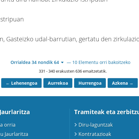
istripuan
n, Gasteizko udal-barrutian, gertatu den zirkulazi
Orrialdea 34 nondik 64
— 10 Elementu orri bakoitzeko
331 - 340 erakusten 636 emaitzetatik.
← Lehenengoa
Aurrekoa
Hurrengoa
Azkena →
Jaurlaritza
Tramiteak eta zerbitz
a orria
Diru-laguntzak
u Jaurlaritza
Kontratazioak