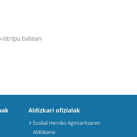
o-istripu batean
uak
Aldizkari ofizialak
Euskal Herriko Agintaritzaren
Aldizkaria