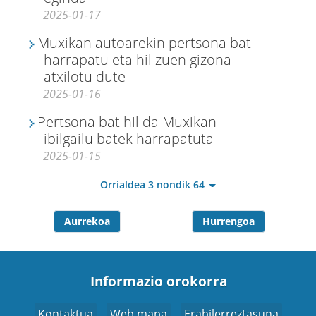
2025-01-17
Muxikan autoarekin pertsona bat
harrapatu eta hil zuen gizona
atxilotu dute
2025-01-16
Pertsona bat hil da Muxikan
ibilgailu batek harrapatuta
2025-01-15
Orrialdea 3 nondik 64
Aurrekoa
Hurrengoa
Informazio orokorra
Kontaktua
Web mapa
Erabilerreztasuna