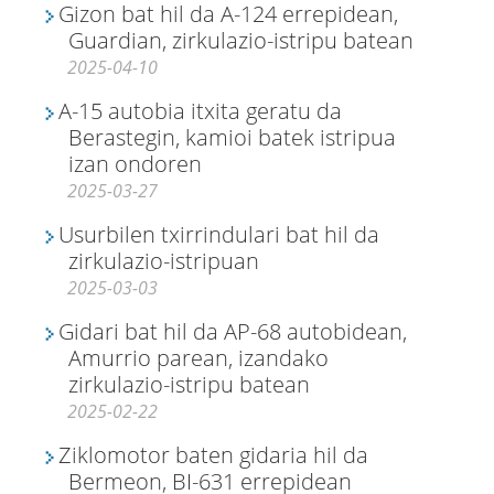
Gizon bat hil da A-124 errepidean,
Guardian, zirkulazio-istripu batean
2025-04-10
A-15 autobia itxita geratu da
Berastegin, kamioi batek istripua
izan ondoren
2025-03-27
Usurbilen txirrindulari bat hil da
zirkulazio-istripuan
2025-03-03
Gidari bat hil da AP-68 autobidean,
Amurrio parean, izandako
zirkulazio-istripu batean
2025-02-22
Ziklomotor baten gidaria hil da
Bermeon, BI-631 errepidean