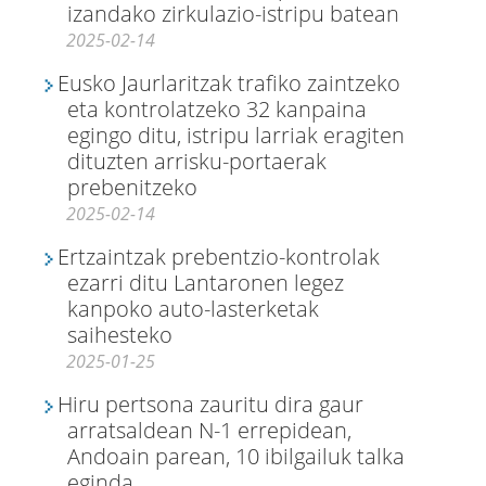
izandako zirkulazio-istripu batean
2025-02-14
Eusko Jaurlaritzak trafiko zaintzeko
eta kontrolatzeko 32 kanpaina
egingo ditu, istripu larriak eragiten
dituzten arrisku-portaerak
prebenitzeko
2025-02-14
Ertzaintzak prebentzio-kontrolak
ezarri ditu Lantaronen legez
kanpoko auto-lasterketak
saihesteko
2025-01-25
Hiru pertsona zauritu dira gaur
arratsaldean N-1 errepidean,
Andoain parean, 10 ibilgailuk talka
eginda