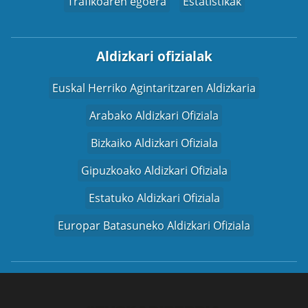
Trafikoaren egoera
Estatistikak
Aldizkari ofizialak
Euskal Herriko Agintaritzaren Aldizkaria
Arabako Aldizkari Ofiziala
Bizkaiko Aldizkari Ofiziala
Gipuzkoako Aldizkari Ofiziala
Estatuko Aldizkari Ofiziala
Europar Batasuneko Aldizkari Ofiziala