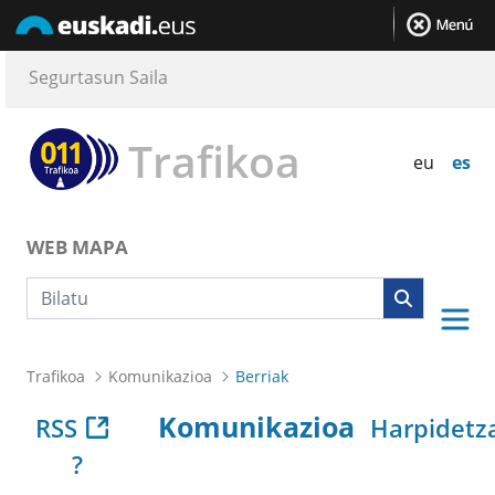
Segurtasun Saila
Trafikoa
eu
es
WEB MAPA
Bilaketa
Trafikoa
Komunikazioa
Berriak
Komunikazioa
RSS
Harpidetz
?