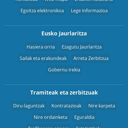
Egoitza elektronikoa
Lege informazioa
Eusko Jaurlaritza
Hasiera orria
Ezagutu Jaurlaritza
Sailak eta erakundeak
Arreta Zerbitzua
Gobernu irekia
Tramiteak eta zerbitzuak
Diru-laguntzak
Kontratazioak
Nire karpeta
Nire ordainketa
Eguraldia