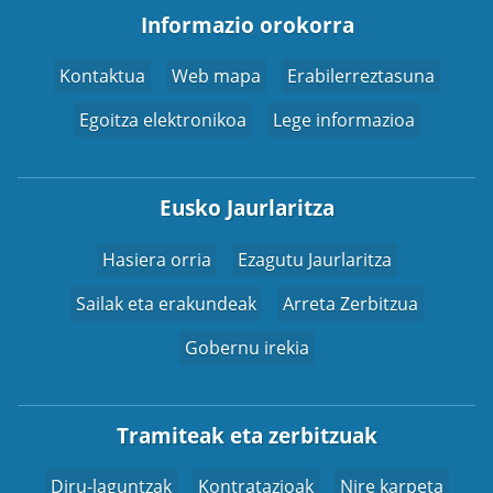
Informazio orokorra
Kontaktua
Web mapa
Erabilerreztasuna
Egoitza elektronikoa
Lege informazioa
Eusko Jaurlaritza
Hasiera orria
Ezagutu Jaurlaritza
Sailak eta erakundeak
Arreta Zerbitzua
Gobernu irekia
Tramiteak eta zerbitzuak
Diru-laguntzak
Kontratazioak
Nire karpeta