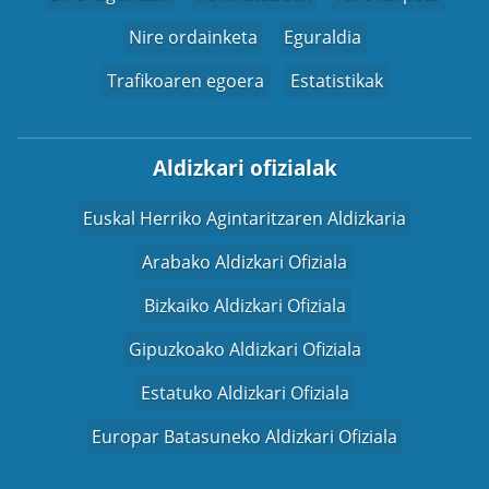
Nire ordainketa
Eguraldia
Trafikoaren egoera
Estatistikak
Aldizkari ofizialak
Euskal Herriko Agintaritzaren Aldizkaria
Arabako Aldizkari Ofiziala
Bizkaiko Aldizkari Ofiziala
Gipuzkoako Aldizkari Ofiziala
Estatuko Aldizkari Ofiziala
Europar Batasuneko Aldizkari Ofiziala