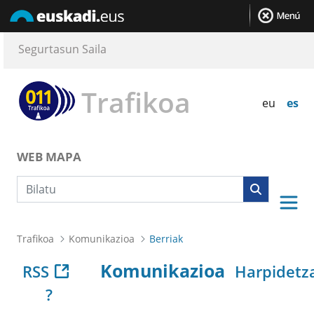
Segurtasun Saila
Trafikoa
eu
es
WEB MAPA
Bilaketa
Trafikoa
Komunikazioa
Berriak
Komunikazioa
RSS
Harpidetz
?