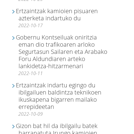
Ertzaintzak kamioien pisuaren
azterketa indartuko du
2022-10-17
Gobernu Kontseiluak oniritzia
eman dio trafikoaren arloko
Segurtasun Sailaren eta Arabako
Foru Aldundiaren arteko
lankidetza-hitzarmenari
2022-10-11
Ertzaintzak indartu egingo du
ibilgailuen baldintza teknikoen
ikuskapena bigarren mailako
errepideetan
2022-10-09
Gizon bat hil da ibilgailu batek
harrapatuta Irungo kamioien