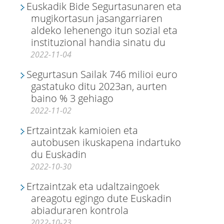
Euskadik Bide Segurtasunaren eta
mugikortasun jasangarriaren
aldeko lehenengo itun sozial eta
instituzional handia sinatu du
2022-11-04
Segurtasun Sailak 746 milioi euro
gastatuko ditu 2023an, aurten
baino % 3 gehiago
2022-11-02
Ertzaintzak kamioien eta
autobusen ikuskapena indartuko
du Euskadin
2022-10-30
Ertzaintzak eta udaltzaingoek
areagotu egingo dute Euskadin
abiaduraren kontrola
2022-10-23