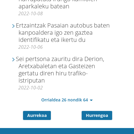
aparkaleku batean
2022-10-08
Ertzaintzak Pasaian autobus baten
kanpoaldera igo zen gaztea
identifikatu eta ikertu du
2022-10-06
Sei pertsona zauritu dira Derion,
Aretxabaletan eta Gasteizen
gertatu diren hiru trafiko-
istriputan
2022-10-02
Orrialdea 26 nondik 64
Aurrekoa
Hurrengoa