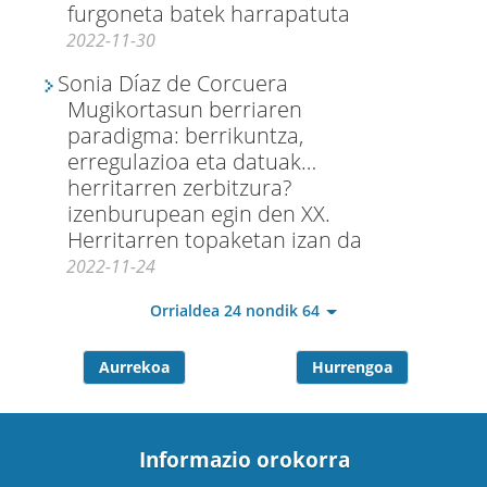
furgoneta batek harrapatuta
2022-11-30
Sonia Díaz de Corcuera
Mugikortasun berriaren
paradigma: berrikuntza,
erregulazioa eta datuak…
herritarren zerbitzura?
izenburupean egin den XX.
Herritarren topaketan izan da
2022-11-24
Orrialdea 24 nondik 64
Aurrekoa
Hurrengoa
Informazio orokorra