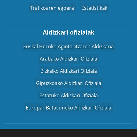
Trafikoaren egoera
Estatistikak
Aldizkari ofizialak
Euskal Herriko Agintaritzaren Aldizkaria
Arabako Aldizkari Ofiziala
Bizkaiko Aldizkari Ofiziala
Gipuzkoako Aldizkari Ofiziala
Estatuko Aldizkari Ofiziala
Europar Batasuneko Aldizkari Ofiziala