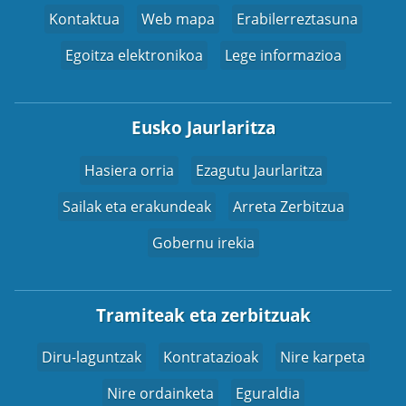
Kontaktua
Web mapa
Erabilerreztasuna
Egoitza elektronikoa
Lege informazioa
Eusko Jaurlaritza
Hasiera orria
Ezagutu Jaurlaritza
Sailak eta erakundeak
Arreta Zerbitzua
Gobernu irekia
Tramiteak eta zerbitzuak
Diru-laguntzak
Kontratazioak
Nire karpeta
Nire ordainketa
Eguraldia