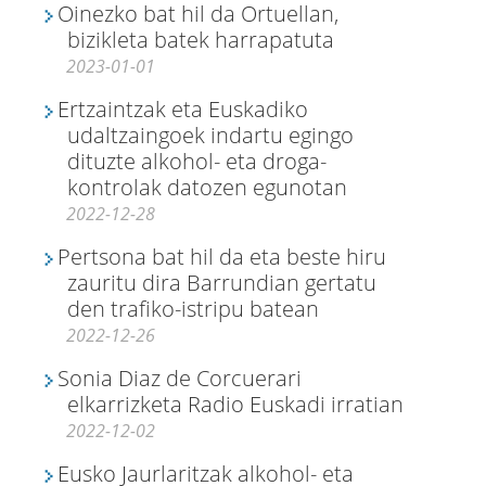
Oinezko bat hil da Ortuellan,
bizikleta batek harrapatuta
2023-01-01
Ertzaintzak eta Euskadiko
udaltzaingoek indartu egingo
dituzte alkohol- eta droga-
kontrolak datozen egunotan
2022-12-28
Pertsona bat hil da eta beste hiru
zauritu dira Barrundian gertatu
den trafiko-istripu batean
2022-12-26
Sonia Diaz de Corcuerari
elkarrizketa Radio Euskadi irratian
2022-12-02
Eusko Jaurlaritzak alkohol- eta