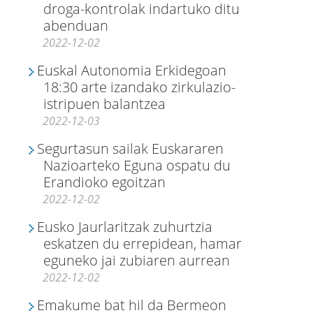
droga-kontrolak indartuko ditu
abenduan
2022-12-02
Euskal Autonomia Erkidegoan
18:30 arte izandako zirkulazio-
istripuen balantzea
2022-12-03
Segurtasun sailak Euskararen
Nazioarteko Eguna ospatu du
Erandioko egoitzan
2022-12-02
Eusko Jaurlaritzak zuhurtzia
eskatzen du errepidean, hamar
eguneko jai zubiaren aurrean
2022-12-02
Emakume bat hil da Bermeon