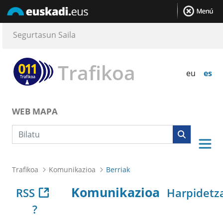
Segurtasun Saila
Trafikoa
eu
es
WEB MAPA
Bilaketa
Trafikoa
Komunikazioa
Berriak
Komunikazioa
RSS
Harpidetz
?