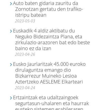
Auto baten gidaria zauritu da
Zornotzan gertatu den trafiko-
istripu batean
2023-05-03
Euskadik 4 aldiz aktibatu du
Neguko Bidezaintza Plana, eta
zirkulazio-arazoren bat edo beste
baino ez da izan
2023-04-26
Eusko Jaurlaritzak 45.000 euroko
dirulaguntza emango dio
Bizkarrezur Muineko Lesioa
Aztertzeko AESLEME Elkarteari
2023-04-24
Ertzaintzak eta udaltzaingoek
segurtasun-uhalaren eta haurrak
eusteko sistemen erabileraren