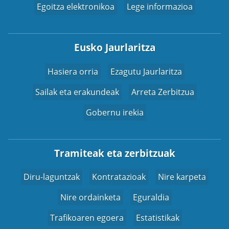
Egoitza elektronikoa
Lege informazioa
Eusko Jaurlaritza
Hasiera orria
Ezagutu Jaurlaritza
Sailak eta erakundeak
Arreta Zerbitzua
Gobernu irekia
Tramiteak eta zerbitzuak
Diru-laguntzak
Kontratazioak
Nire karpeta
Nire ordainketa
Eguraldia
Trafikoaren egoera
Estatistikak