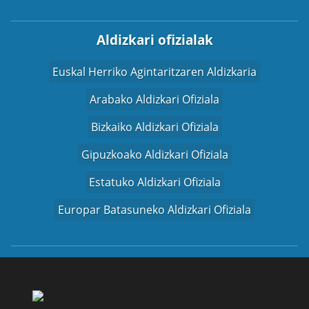
Aldizkari ofizialak
Euskal Herriko Agintaritzaren Aldizkaria
Arabako Aldizkari Ofiziala
Bizkaiko Aldizkari Ofiziala
Gipuzkoako Aldizkari Ofiziala
Estatuko Aldizkari Ofiziala
Europar Batasuneko Aldizkari Ofiziala