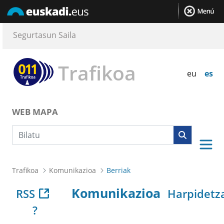
Segurtasun Saila
Trafikoa
eu
es
WEB MAPA
Bilaketa
Trafikoa
Komunikazioa
Berriak
Komunikazioa
RSS
Harpidetz
?