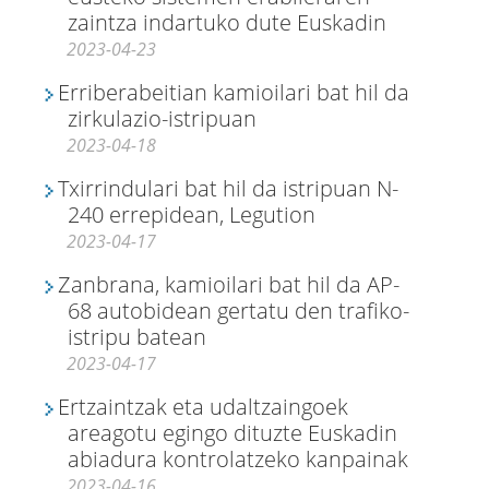
zaintza indartuko dute Euskadin
2023-04-23
Erriberabeitian kamioilari bat hil da
zirkulazio-istripuan
2023-04-18
Txirrindulari bat hil da istripuan N-
240 errepidean, Legution
2023-04-17
Zanbrana, kamioilari bat hil da AP-
68 autobidean gertatu den trafiko-
istripu batean
2023-04-17
Ertzaintzak eta udaltzaingoek
areagotu egingo dituzte Euskadin
abiadura kontrolatzeko kanpainak
2023-04-16