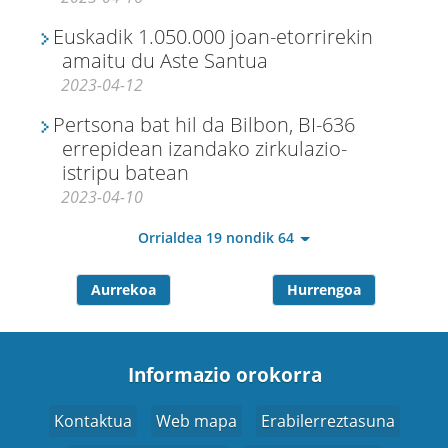
Euskadik 1.050.000 joan-etorrirekin
amaitu du Aste Santua
2023-04-12
Pertsona bat hil da Bilbon, BI-636
errepidean izandako zirkulazio-
istripu batean
2023-04-10
Orrialdea 19 nondik 64
Aurrekoa
Hurrengoa
Informazio orokorra
Kontaktua
Web mapa
Erabilerreztasuna