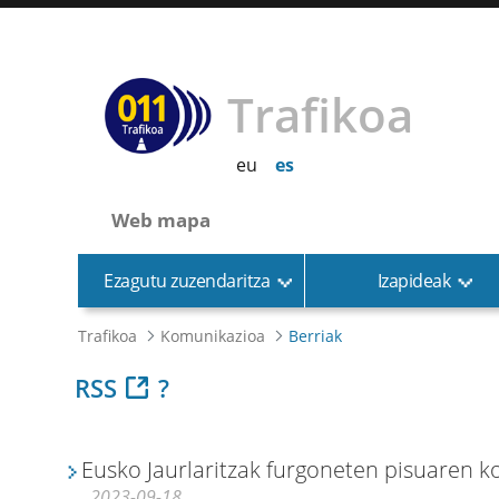
Trafikoa
eu
es
Web mapa
Ezagutu zuzendaritza
Izapideak
Trafikoa
Komunikazioa
Berriak
RSS
?
Eusko Jaurlaritzak furgoneten pisuaren 
2023-09-18