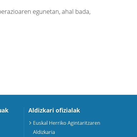
operazioaren egunetan, ahal bada,
uak
Aldizkari ofizialak
Euskal Herriko Agintaritzaren
Aldizkaria