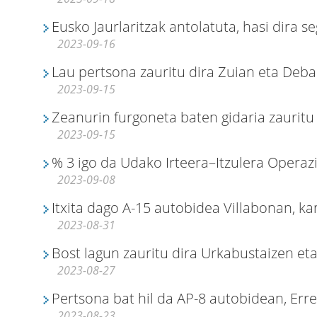
Eusko Jaurlaritzak antolatuta, hasi dira 
2023-09-16
Lau pertsona zauritu dira Zuian eta Deban
2023-09-15
Zeanurin furgoneta baten gidaria zauritu
2023-09-15
% 3 igo da Udako Irteera–Itzulera Operaz
2023-09-08
Itxita dago A-15 autobidea Villabonan, ka
2023-08-31
Bost lagun zauritu dira Urkabustaizen eta
2023-08-27
Pertsona bat hil da AP-8 autobidean, Erre
2023-08-23