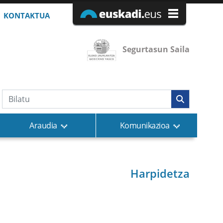
KONTAKTUA
Segurtasun Saila
Bilaketa
Araudia
Komunikazioa
Harpidetza