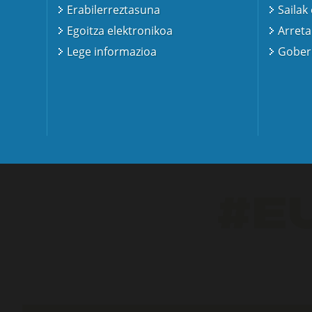
Erabilerreztasuna
Sailak
Egoitza elektronikoa
Arreta
Lege informazioa
Gobern