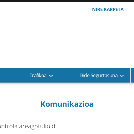
NIRE KARPETA
Trafikoa
Bide Segurtasuna
Komunikazioa
kontrola areagotuko du