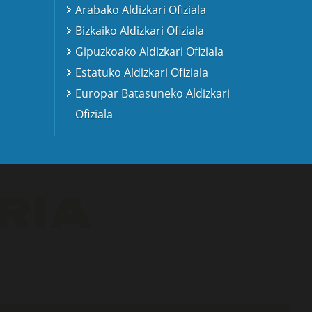
Arabako Aldizkari Ofiziala
Bizkaiko Aldizkari Ofiziala
Gipuzkoako Aldizkari Ofiziala
Estatuko Aldizkari Ofiziala
Europar Batasuneko Aldizkari
Ofiziala