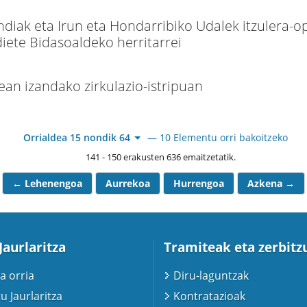
ndiak eta Irun eta Hondarribiko Udalek itzulera-
iete Bidasoaldeko herritarrei
ean izandako zirkulazio-istripuan
Orrialdea 15 nondik 64
— 10 Elementu orri bakoitzeko
141 - 150 erakusten 636 emaitzetatik.
← Lehenengoa
Aurrekoa
Hurrengoa
Azkena →
Jaurlaritza
Tramiteak eta zerbitz
a orria
Diru-laguntzak
u Jaurlaritza
Kontratazioak