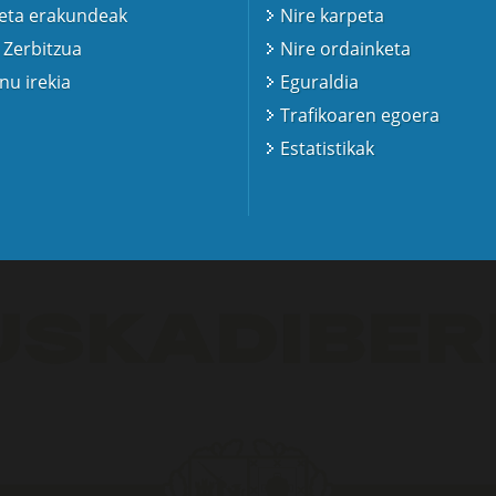
 eta erakundeak
Nire karpeta
 Zerbitzua
Nire ordainketa
u irekia
Eguraldia
Trafikoaren egoera
Estatistikak