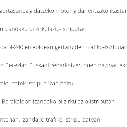
segurtasunez gidatzeko motor-gidarientzako ikasta
 izandako bi zirkulazio-istriputan
 da N-240 errepidean gertatu den trafiko-istripua
io Berezian Euskadi zeharkatzen duen nazioarteko
mioi batek istripua izan baitu
 Barakaldon izandako bi zirkulazio-istriputan
nterian, izandako trafiko-istripu batean