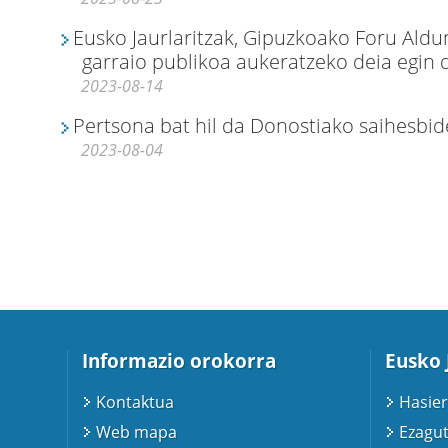
Eusko Jaurlaritzak, Gipuzkoako Foru Aldu
garraio publikoa aukeratzeko deia egin d
2023-08-14
Pertsona bat hil da Donostiako saihesbid
2023-08-04
Informazio orokorra
Eusko 
Kontaktua
Hasier
Web mapa
Ezagut