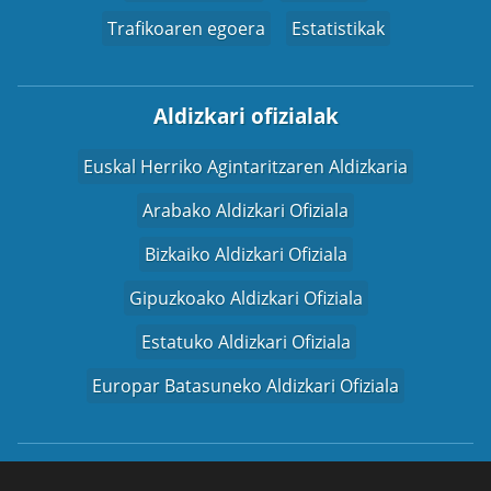
Trafikoaren egoera
Estatistikak
Aldizkari ofizialak
Euskal Herriko Agintaritzaren Aldizkaria
Arabako Aldizkari Ofiziala
Bizkaiko Aldizkari Ofiziala
Gipuzkoako Aldizkari Ofiziala
Estatuko Aldizkari Ofiziala
Europar Batasuneko Aldizkari Ofiziala