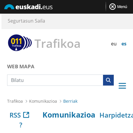
Segurtasun Saila
Trafikoa
eu
es
WEB MAPA
Bilaketa
Trafikoa
Komunikazioa
Berriak
Komunikazioa
RSS
Harpidetz
?