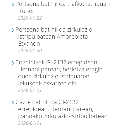
Pertsona bat hil da trafiko-istripuan
Irunen
2026-01-22
Pertsona bat hil da zirkulazio-
istripu batean Amorebieta-
Etxanon
2026-01-20
Ertzaintzak GI-2132 errepidean,
Hernani parean, heriotza eragin
duen zirkulazio-istripuaren
lekukoak eskatzen ditu
2026-01-01
Gazte bat hil da GI-2132
errepidean, Hernani parean,
izandako zirkulazio-istripu batean
2026-01-01