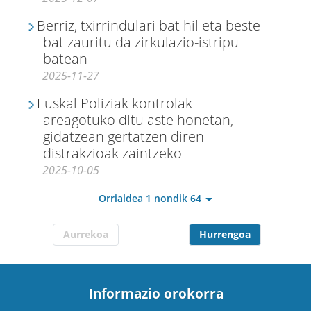
Berriz, txirrindulari bat hil eta beste
bat zauritu da zirkulazio-istripu
batean
2025-11-27
Euskal Poliziak kontrolak
areagotuko ditu aste honetan,
gidatzean gertatzen diren
distrakzioak zaintzeko
2025-10-05
Orrialdea 1 nondik 64
Aurrekoa
Hurrengoa
Informazio orokorra