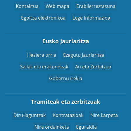
Kontaktua
Web mapa
Erabilerreztasuna
Egoitza elektronikoa
Lege informazioa
Eusko Jaurlaritza
Hasiera orria
Ezagutu Jaurlaritza
Sailak eta erakundeak
Arreta Zerbitzua
Gobernu irekia
Tramiteak eta zerbitzuak
Diru-laguntzak
Kontratazioak
Nire karpeta
Nire ordainketa
Eguraldia