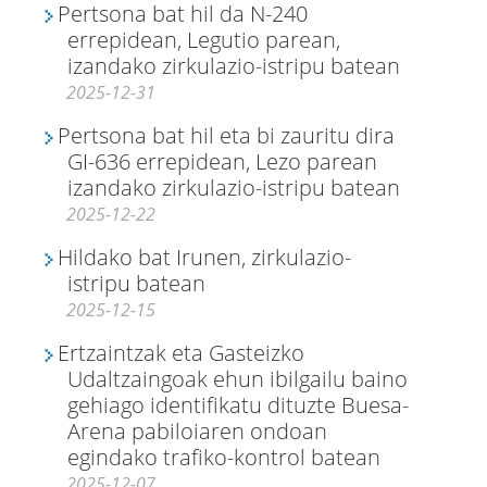
Pertsona bat hil da N-240
errepidean, Legutio parean,
izandako zirkulazio-istripu batean
2025-12-31
Pertsona bat hil eta bi zauritu dira
GI-636 errepidean, Lezo parean
izandako zirkulazio-istripu batean
2025-12-22
Hildako bat Irunen, zirkulazio-
istripu batean
2025-12-15
Ertzaintzak eta Gasteizko
Udaltzaingoak ehun ibilgailu baino
gehiago identifikatu dituzte Buesa-
Arena pabiloiaren ondoan
egindako trafiko-kontrol batean
2025-12-07