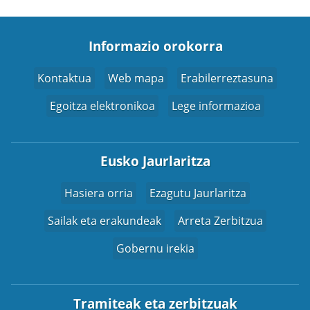
Informazio orokorra
Kontaktua
Web mapa
Erabilerreztasuna
Egoitza elektronikoa
Lege informazioa
Eusko Jaurlaritza
Hasiera orria
Ezagutu Jaurlaritza
Sailak eta erakundeak
Arreta Zerbitzua
Gobernu irekia
Tramiteak eta zerbitzuak