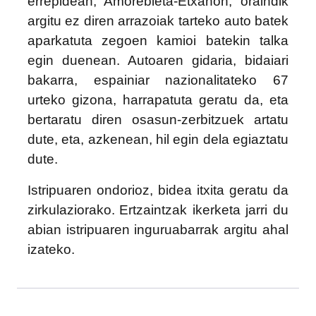
errepidean, Amorebieta-Etxanon,
oraindik
argitu ez diren arrazoiak tarteko auto batek
aparkatuta zegoen kamioi batekin talka
egin duenean. Autoaren gidaria, bidaiari
bakarra, espainiar nazionalitateko 67
urteko gizona, harrapatuta geratu da, eta
bertaratu diren osasun-zerbitzuek artatu
dute, eta, azkenean, hil egin dela egiaztatu
dute.
Istripuaren ondorioz, bidea itxita geratu da
zirkulaziorako.
Ertzaintzak ikerketa jarri du
abian istripuaren inguruabarrak argitu ahal
izateko.