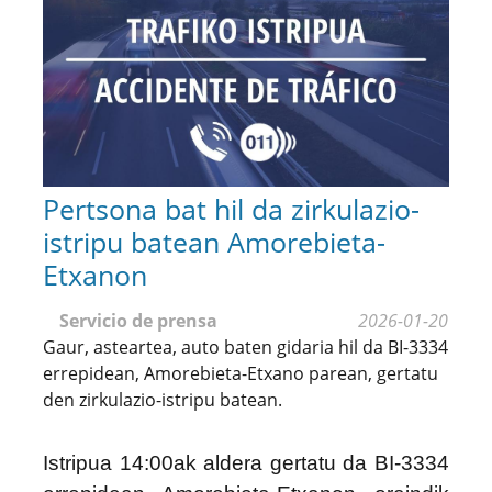
Pertsona bat hil da zirkulazio-
istripu batean Amorebieta-
Etxanon
Servicio de prensa
2026-01-20
Gaur, asteartea, auto baten gidaria hil da BI-3334
errepidean, Amorebieta-Etxano parean, gertatu
den zirkulazio-istripu batean.
Istripua 14:00ak aldera gertatu da BI-3334