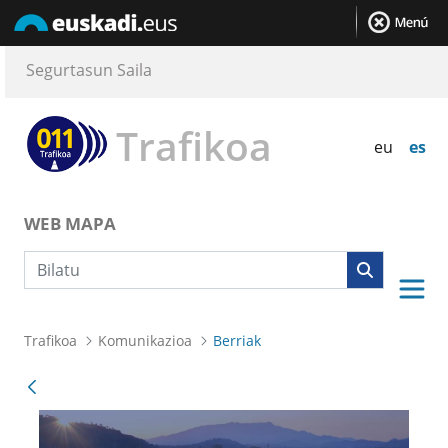
Segurtasun Saila
Trafikoa
eu
es
WEB MAPA
Bilaketa
Trafikoa
Komunikazioa
Berriak