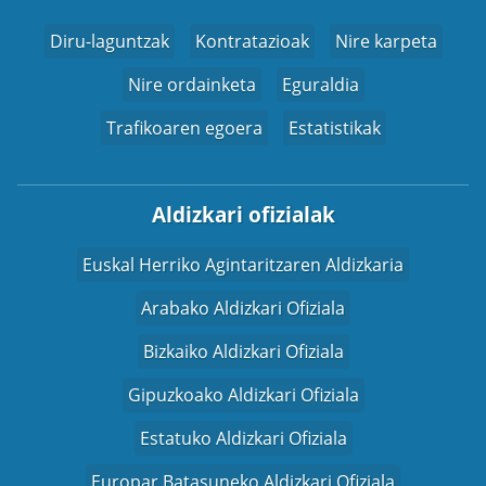
Diru-laguntzak
Kontratazioak
Nire karpeta
Nire ordainketa
Eguraldia
Trafikoaren egoera
Estatistikak
Aldizkari ofizialak
Euskal Herriko Agintaritzaren Aldizkaria
Arabako Aldizkari Ofiziala
Bizkaiko Aldizkari Ofiziala
Gipuzkoako Aldizkari Ofiziala
Estatuko Aldizkari Ofiziala
Europar Batasuneko Aldizkari Ofiziala