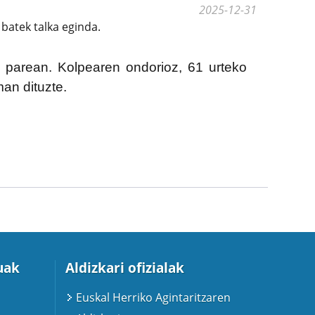
2025-12-31
 batek talka eginda.
tio parean. Kolpearen ondorioz, 61 urteko
man dituzte.
uak
Aldizkari ofizialak
Euskal Herriko Agintaritzaren