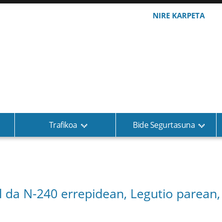
NIRE KARPETA
Trafikoa
Bide Segurtasuna
l da N-240 errepidean, Legutio parean, 