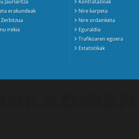
u Jaurlaritza
Kontratazioak
 eta erakundeak
Nire karpeta
 Zerbitzua
Nire ordainketa
u irekia
Eguraldia
Trafikoaren egoera
Estatistikak