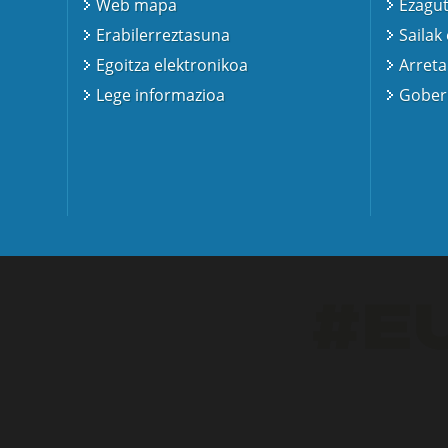
Web mapa
Ezagut
Erabilerreztasuna
Sailak
Egoitza elektronikoa
Arreta
Lege informazioa
Gobern