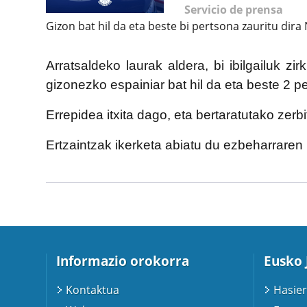
Servicio de prensa
Gizon bat hil da eta beste bi pertsona zauritu dir
Arratsaldeko laurak aldera, bi ibilgailuk z
gizonezko espainiar bat hil da eta beste 2 p
Errepidea itxita dago, eta bertaratutako zerb
Ertzaintzak ikerketa abiatu du ezbeharraren
Informazio orokorra
Eusko 
Kontaktua
Hasier