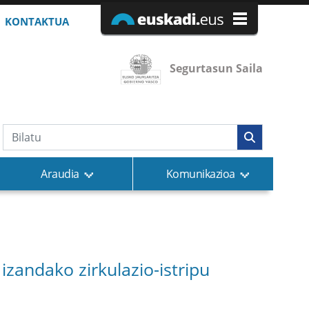
KONTAKTUA
Segurtasun Saila
Bilaketa
Araudia
Komunikazioa
izandako zirkulazio-istripu