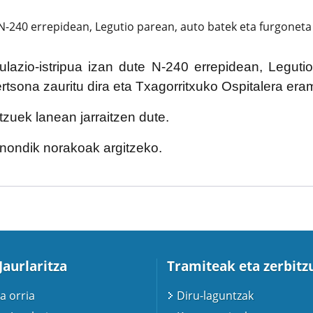
a N-240 errepidean, Legutio parean, auto batek eta furgoneta
irkulazio-istripua izan dute N-240 errepidean, Legu
ertsona zauritu dira eta Txagorritxuko Ospitalera era
itzuek lanean jarraitzen dute.
 nondik norakoak argitzeko.
Jaurlaritza
Tramiteak eta zerbitz
a orria
Diru-laguntzak