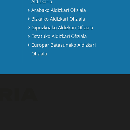
Aldizkaria
Arabako Aldizkari Ofiziala
Bizkaiko Aldizkari Ofiziala
Gipuzkoako Aldizkari Ofiziala
Estatuko Aldizkari Ofiziala
Europar Batasuneko Aldizkari
Ofiziala