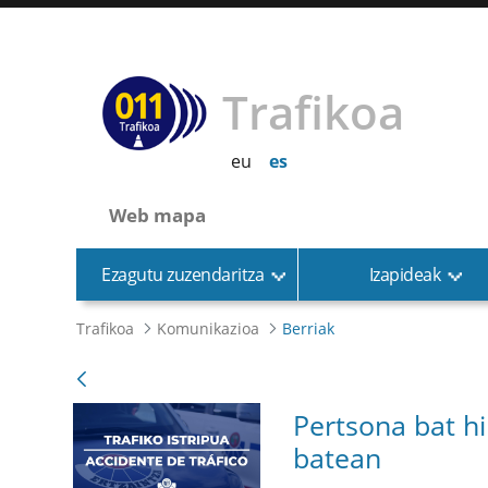
Trafikoa
eu
es
Web mapa
Ezagutu zuzendaritza
Izapideak
Trafikoa
Komunikazioa
Berriak
Pertsona bat hi
batean