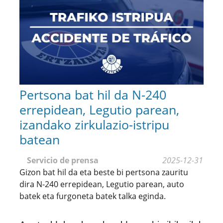
Pertsona bat hil da N-240
errepidean, Legutio parean,
izandako zirkulazio-istripu
batean
Servicio de prensa
2025-12-31
Gizon bat hil da eta beste bi pertsona zauritu
dira N-240 errepidean, Legutio parean, auto
batek eta furgoneta batek talka eginda.