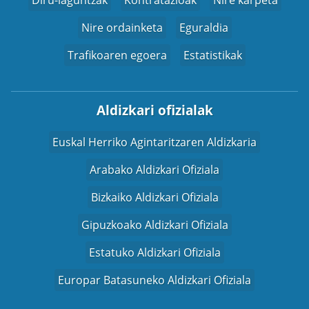
Nire ordainketa
Eguraldia
Trafikoaren egoera
Estatistikak
Aldizkari ofizialak
Euskal Herriko Agintaritzaren Aldizkaria
Arabako Aldizkari Ofiziala
Bizkaiko Aldizkari Ofiziala
Gipuzkoako Aldizkari Ofiziala
Estatuko Aldizkari Ofiziala
Europar Batasuneko Aldizkari Ofiziala