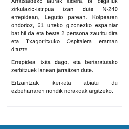
Arratsaldeko laurak aldera, bi ibilgailuk
zirkulazio-istripua izan dute N-240
errepidean, Legutio parean. Kolpearen
ondorioz, 61 urteko gizonezko espainiar
bat hil da eta beste 2 pertsona zauritu dira
eta Txagorritxuko Ospitalera eraman
dituzte.
Errepidea itxita dago, eta bertaratutako
zerbitzuek lanean jarraitzen dute.
Ertzaintzak ikerketa abiatu du
ezbeharraren nondik norakoak argitzeko.