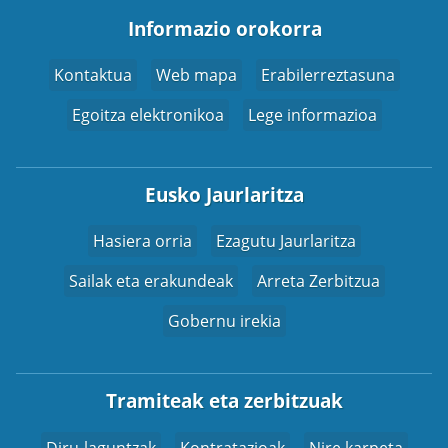
Informazio orokorra
Kontaktua
Web mapa
Erabilerreztasuna
Egoitza elektronikoa
Lege informazioa
Eusko Jaurlaritza
Hasiera orria
Ezagutu Jaurlaritza
Sailak eta erakundeak
Arreta Zerbitzua
Gobernu irekia
Tramiteak eta zerbitzuak
Diru-laguntzak
Kontratazioak
Nire karpeta