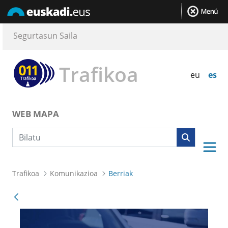
Segurtasun Saila
Trafikoa
eu
es
WEB MAPA
Bilaketa
Trafikoa
Komunikazioa
Berriak