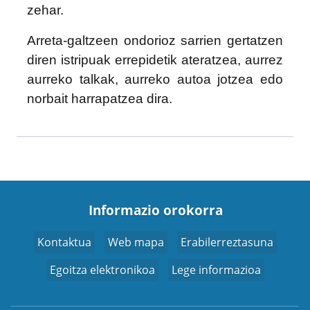
zehar.
Arreta-galtzeen ondorioz sarrien gertatzen
diren istripuak errepidetik ateratzea, aurrez
aurreko talkak, aurreko autoa jotzea edo
norbait harrapatzea dira.
Informazio orokorra
Kontaktua
Web mapa
Erabilerreztasuna
Egoitza elektronikoa
Lege informazioa