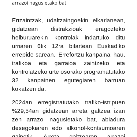
arrazoi nagusietako bat
Ertzaintzak, udaltzaingoekin elkarlanean,
gidatzean distrakzioak eragozteko
helburuarekin kontrolak indartuko ditu
urriaren 6tik 12ra bitartean Euskadiko
errepide-sarean. Errefortzu-kanpaina hau,
trafikoa eta garraioa zaintzeko eta
kontrolatzeko urte osorako programatutako
32 kanpainen egutegiaren barruan
kokatzen da.
2024an erregistratutako trafiko-istripuen
%29,54an gidatzean arreta galtzea izan
zen arrazoi nagusietako bat, abiadura
desegokiaren edo alkohol-kontsumoaren
gainetik. Arreta galtzearen arrazoi