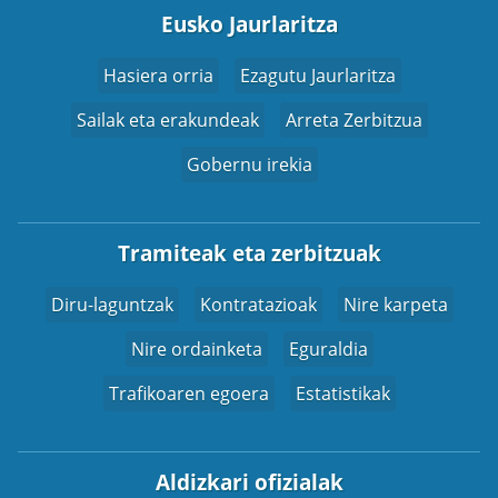
Eusko Jaurlaritza
Hasiera orria
Ezagutu Jaurlaritza
Sailak eta erakundeak
Arreta Zerbitzua
Gobernu irekia
Tramiteak eta zerbitzuak
Diru-laguntzak
Kontratazioak
Nire karpeta
Nire ordainketa
Eguraldia
Trafikoaren egoera
Estatistikak
Aldizkari ofizialak