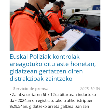
Euskal Poliziak kontrolak
areagotuko ditu aste honetan,
gidatzean gertatzen diren
distrakzioak zaintzeko
Servicio de prensa
2025-10-05
• Zaintza urriaren 6tik 12ra bitartean indartuko
da • 2024an erregistratutako trafiko-istripuen
%29,54an, gidatzeko arreta galtzea izan zen