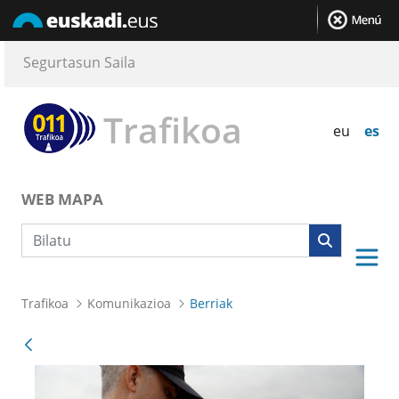
Segurtasun Saila
Trafikoa
eu
es
WEB MAPA
Bilaketa
Trafikoa
Komunikazioa
Berriak