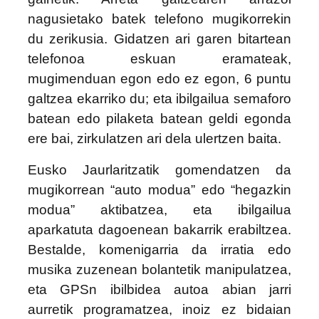
nagusietako batek telefono mugikorrekin
du zerikusia. Gidatzen ari garen bitartean
telefonoa eskuan eramateak,
mugimenduan egon edo ez egon, 6 puntu
galtzea ekarriko du; eta ibilgailua semaforo
batean edo pilaketa batean geldi egonda
ere bai, zirkulatzen ari dela ulertzen baita.
Eusko Jaurlaritzatik gomendatzen da
mugikorrean “auto modua” edo “hegazkin
modua” aktibatzea, eta ibilgailua
aparkatuta dagoenean bakarrik erabiltzea.
Bestalde, komenigarria da irratia edo
musika zuzenean bolantetik manipulatzea,
eta GPSn ibilbidea autoa abian jarri
aurretik programatzea, inoiz ez bidaian