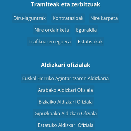
Tramiteak eta zerbitzuak
Diru-laguntzak
Kontratazioak
Nire karpeta
Nire ordainketa
Eguraldia
Trafikoaren egoera
Estatistikak
Aldizkari ofizialak
Euskal Herriko Agintaritzaren Aldizkaria
Arabako Aldizkari Ofiziala
Bizkaiko Aldizkari Ofiziala
Gipuzkoako Aldizkari Ofiziala
Estatuko Aldizkari Ofiziala