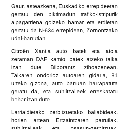
Gaur, asteazkena, Euskadiko errepideetan
gertatu den biktimadun trafiko-istripurik
aipagarriena goizeko hamar eta erdietan
gertatu da N-634 errepidean, Zornontzako
udal-barrutian.
Citroën Xantia auto batek eta atoia
zeraman DAF kamioi batek atzeko talka
izan dute Bilborantz zihoazenean.
Talkaren ondorioz autoaren gidaria, 81
urteko gizona, auto barruan harrapatuta
geratu da, eta suhiltzaileek erreskatatu
behar izan dute.
Larrialdietako zerbitzuetako baliabideak,
horien artean Ertzaintzaren patruilak,
suhiltzaileak eta osasun-zerbitzuak,