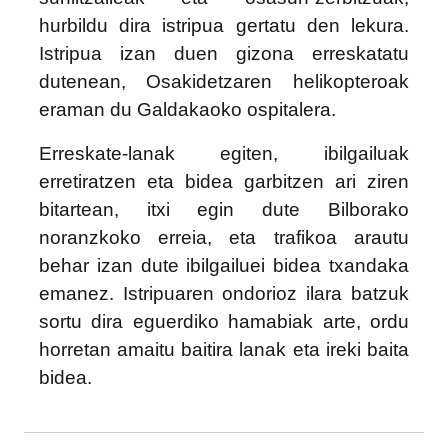
hurbildu dira istripua gertatu den lekura.
Istripua izan duen gizona erreskatatu
dutenean, Osakidetzaren helikopteroak
eraman du Galdakaoko ospitalera.
Erreskate-lanak egiten, ibilgailuak
erretiratzen eta bidea garbitzen ari ziren
bitartean, itxi egin dute Bilborako
noranzkoko erreia, eta trafikoa arautu
behar izan dute ibilgailuei bidea txandaka
emanez. Istripuaren ondorioz ilara batzuk
sortu dira eguerdiko hamabiak arte, ordu
horretan amaitu baitira lanak eta ireki baita
bidea.