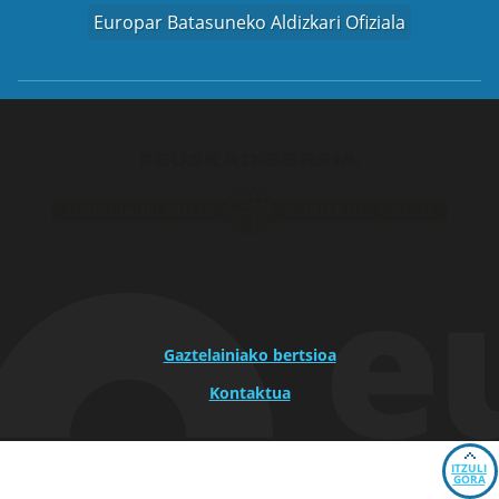
Europar Batasuneko Aldizkari Ofiziala
Gaztelainiako bertsioa
Kontaktua
ITZULI
GORA