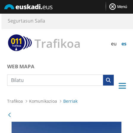
Segurtasun Saila
Trafikoa
eu
es
WEB MAPA
Bilaketa
Trafikoa
Komunikazioa
Berriak