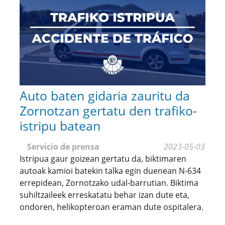
Auto baten gidaria zauritu da
Zornotzan gertatu den trafiko-
istripu batean
Servicio de prensa
2023-05-03
Istripua gaur goizean gertatu da, biktimaren
autoak kamioi batekin talka egin duenean N-634
errepidean, Zornotzako udal-barrutian. Biktima
suhiltzaileek erreskatatu behar izan dute eta,
ondoren, helikopteroan eraman dute ospitalera.