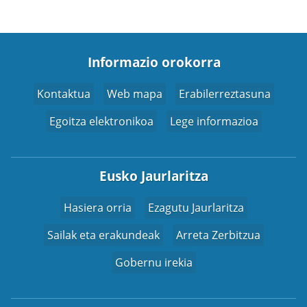
Informazio orokorra
Kontaktua
Web mapa
Erabilerreztasuna
Egoitza elektronikoa
Lege informazioa
Eusko Jaurlaritza
Hasiera orria
Ezagutu Jaurlaritza
Sailak eta erakundeak
Arreta Zerbitzua
Gobernu irekia