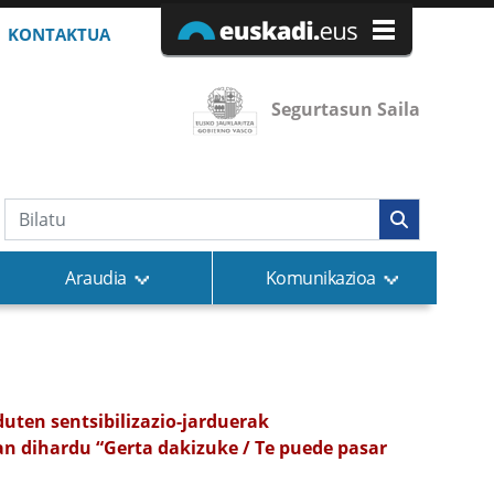
KONTAKTUA
Segurtasun Saila
Bilaketa
Araudia
Komunikazioa
duten sentsibilizazio-jarduerak
an dihardu “Gerta dakizuke / Te puede pasar