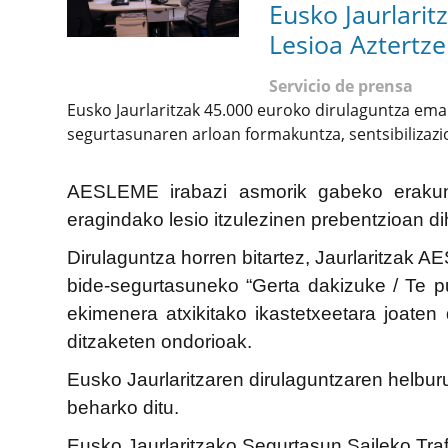
Eusko Jaurlari
Lesioa Aztertz
Servicio de prensa
Eusko Jaurlaritzak 45.000 euroko dirulaguntza ema
segurtasunaren arloan formakuntza, sentsibilizazio
AESLEME irabazi asmorik gabeko erakunde
eragindako lesio itzulezinen prebentzioan d
Dirulaguntza horren bitartez, Jaurlaritzak
bide-segurtasuneko “Gerta dakizuke / Te p
ekimenera atxikitako ikastetxeetara joaten 
ditzaketen ondorioak.
Eusko Jaurlaritzaren dirulaguntzaren helbu
beharko ditu.
Eusko Jaurlaritzako Segurtasun Saileko Tra