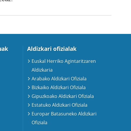
uak
Aldizkari ofizialak
Euskal Herriko Agintaritzaren
Aldizkaria
Arabako Aldizkari Ofiziala
Bizkaiko Aldizkari Ofiziala
Gipuzkoako Aldizkari Ofiziala
Estatuko Aldizkari Ofiziala
Europar Batasuneko Aldizkari
Ofiziala