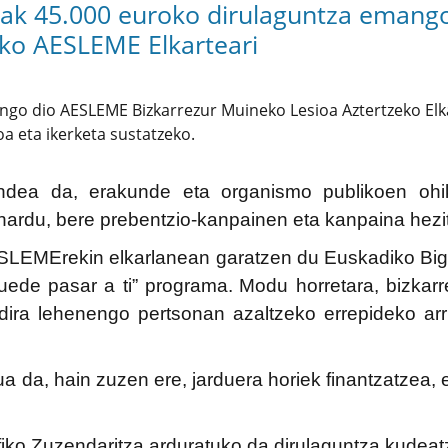
tzak 45.000 euroko dirulaguntza emang
eko AESLEME Elkarteari
ngo dio AESLEME Bizkarrezur Muineko Lesioa Aztertzeko Elkar
a eta ikerketa sustatzeko.
a da, erakunde eta organismo publikoen ohiko l
ihardu, bere prebentzio-kanpainen eta kanpaina hezit
 AESLEMErekin elkarlanean garatzen du Euskadiko Bi
uede pasar a ti” programa.
Modu horretara, bizkarr
dira lehenengo pertsonan azaltzeko errepideko arris
rua da, hain zuzen ere, jarduera horiek finantzatz
fiko Zuzendaritza arduratuko da dirulaguntza kudeat