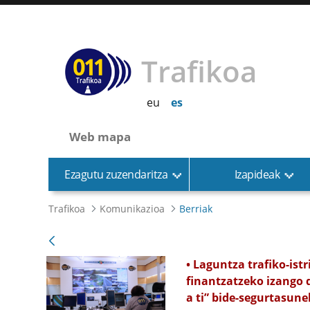
Trafikoa
eu
es
Web mapa
Ezagutu zuzendaritza
Izapideak
Trafikoa
Komunikazioa
Berriak
• Laguntza trafiko-ist
finantzatzeko izango 
a ti” bide-segurtasun