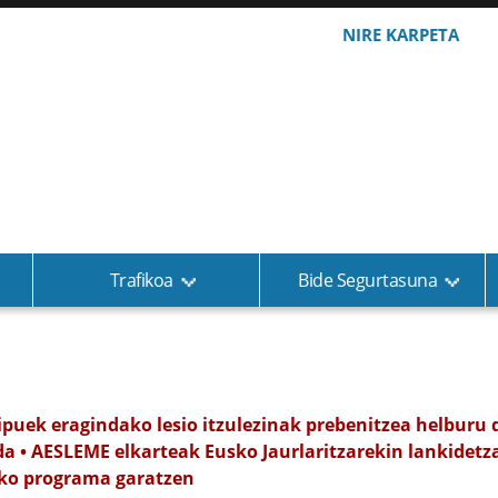
NIRE KARPETA
Trafikoa
Bide Segurtasuna
ripuek eragindako lesio itzulezinak prebenitzea helburu 
da • AESLEME elkarteak Eusko Jaurlaritzarekin lankidetz
eko programa garatzen