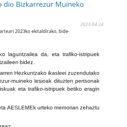
o dio Bizkarrezur Muineko
2023-04-24
teari 2023ko ekitaldirako, bide-
aguntzailea da, eta trafiko-istripuek
zaileen bidez.
garren Hezkuntzako ikasleei zuzendutako
ezur-muineko lesioak dituzten pertsonak
kuak eta trafiko-istripuek betiko eragin
ea, eta AESLEMEk urteko memorian zehaztu
zeaz.