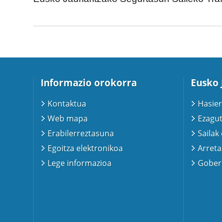
Informazio orokorra
Eusko 
Kontaktua
Hasier
Web mapa
Ezagut
Erabilerreztasuna
Sailak
Egoitza elektronikoa
Arreta
Lege informazioa
Gobern