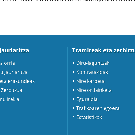
Jaurlaritza
Tramiteak eta zerbitz
a orria
Diru-laguntzak
u Jaurlaritza
Kontratazioak
 eta erakundeak
Nire karpeta
 Zerbitzua
Nire ordainketa
u irekia
Eguraldia
Trafikoaren egoera
Estatistikak