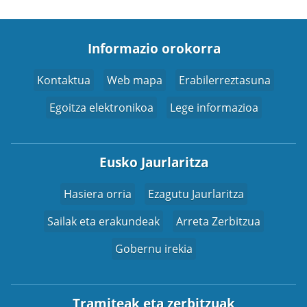
Informazio orokorra
Kontaktua
Web mapa
Erabilerreztasuna
Egoitza elektronikoa
Lege informazioa
Eusko Jaurlaritza
Hasiera orria
Ezagutu Jaurlaritza
Sailak eta erakundeak
Arreta Zerbitzua
Gobernu irekia
Tramiteak eta zerbitzuak