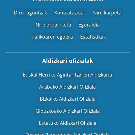
Diru-laguntzak
Kontratazioak
Nire karpeta
Nire ordainketa
Eguraldia
Trafikoaren egoera
Estatistikak
Aldizkari ofizialak
Euskal Herriko Agintaritzaren Aldizkaria
Arabako Aldizkari Ofiziala
Bizkaiko Aldizkari Ofiziala
Gipuzkoako Aldizkari Ofiziala
Estatuko Aldizkari Ofiziala
Europar Batasuneko Aldizkari Ofiziala