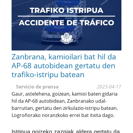
Zanbrana, kamioilari bat hil da
AP-68 autobidean gertatu den
trafiko-istripu batean
Servicio de prensa
2023-04-17
Gaur, astelehena, goizean, kamioi baten gidaria
hil da AP-68 autobidean, Zanbranako udal-
barrutian, gertatu den zirkulazio-istripu batean.
Logroñorako noranzkoko errei bat itxita dago.
Istripua goizeko zazpiak aldera gertatu da,