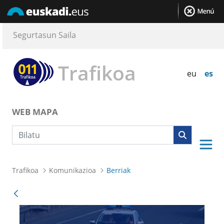
Segurtasun Saila
Trafikoa
eu
es
WEB MAPA
Bilaketa
Trafikoa
Komunikazioa
Berriak