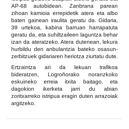
AP-68 autobidean. Zanbrana parean
zihoan kamioia errepidetik atera eta albo
baten gainean iraulita geratu da.
Gidaria,
39 urtekoa, kabina barruan harrapatuta
geratu da, eta suhiltzaileen laguntza behar
izan da ateratzeko.
Atera dutenean, lekura
hurbildu den anbulantzia bateko osasun-
zerbitzuek gidariaren heriotza ziurtatu dute.
Ertzaintza ari da lekuan trafikoa
bideratzen, Logroñorako noranzkoko
eskuineko erreia itxita baitago, eta
dagokion ikerketa jarri du abian
zoritxarreko istripua eragin duten arrazoiak
argitzeko.