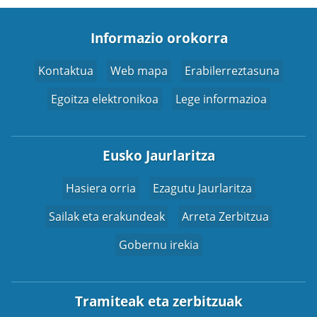
Informazio orokorra
Kontaktua
Web mapa
Erabilerreztasuna
Egoitza elektronikoa
Lege informazioa
Eusko Jaurlaritza
Hasiera orria
Ezagutu Jaurlaritza
Sailak eta erakundeak
Arreta Zerbitzua
Gobernu irekia
Tramiteak eta zerbitzuak