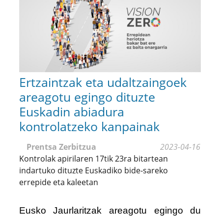
Ertzaintzak eta udaltzaingoek
areagotu egingo dituzte
Euskadin abiadura
kontrolatzeko kanpainak
Prentsa Zerbitzua
2023-04-16
Kontrolak apirilaren 17tik 23ra bitartean
indartuko dituzte Euskadiko bide-sareko
errepide eta kaleetan
Eusko Jaurlaritzak areagotu egingo du