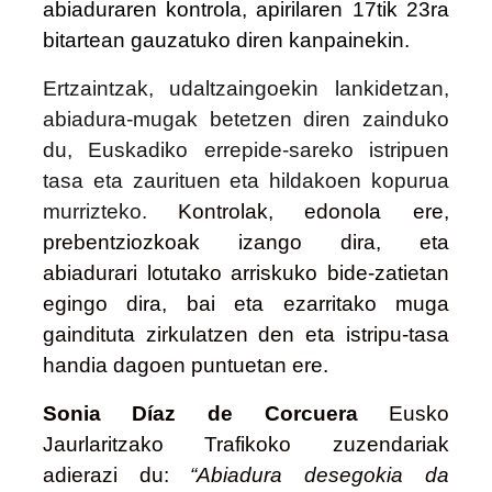
abiaduraren kontrola, apirilaren 17tik 23ra
bitartean gauzatuko diren kanpainekin.
Ertzaintzak, udaltzaingoekin lankidetzan,
abiadura-mugak betetzen diren zainduko
du, Euskadiko errepide-sareko istripuen
tasa eta zaurituen eta hildakoen kopurua
murrizteko.
Kontrolak, edonola ere,
prebentziozkoak izango dira, eta
abiadurari lotutako arriskuko bide-zatietan
egingo dira, bai eta ezarritako muga
gaindituta zirkulatzen den eta istripu-tasa
handia dagoen puntuetan ere.
Sonia Díaz de Corcuera
Eusko
Jaurlaritzako Trafikoko zuzendariak
adierazi du:
“Abiadura desegokia da