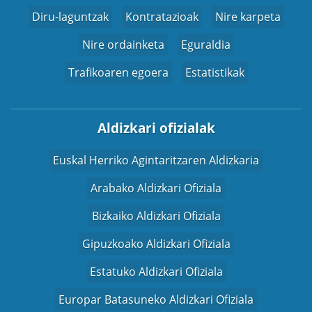
Diru-laguntzak
Kontratazioak
Nire karpeta
Nire ordainketa
Eguraldia
Trafikoaren egoera
Estatistikak
Aldizkari ofizialak
Euskal Herriko Agintaritzaren Aldizkaria
Arabako Aldizkari Ofiziala
Bizkaiko Aldizkari Ofiziala
Gipuzkoako Aldizkari Ofiziala
Estatuko Aldizkari Ofiziala
Europar Batasuneko Aldizkari Ofiziala