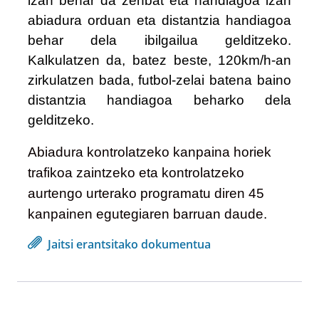
izan behar da zenbat eta handiagoa izan
abiadura orduan eta distantzia handiagoa
behar dela ibilgailua gelditzeko.
Kalkulatzen da, batez beste, 120km/h-an
zirkulatzen bada, futbol-zelai batena baino
distantzia handiagoa beharko dela
gelditzeko.
Abiadura kontrolatzeko kanpaina horiek
trafikoa zaintzeko eta kontrolatzeko
aurtengo urterako programatu diren 45
kanpainen egutegiaren barruan daude.
Jaitsi erantsitako dokumentua