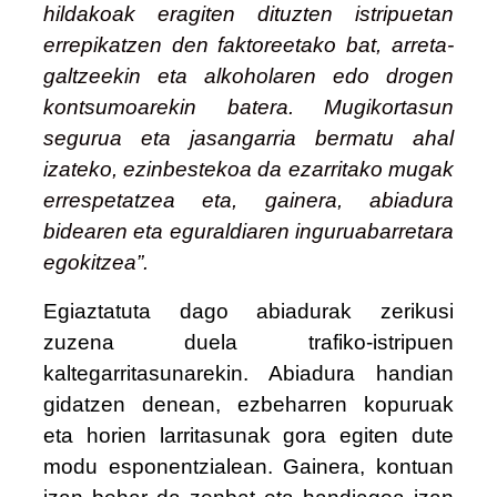
hildakoak eragiten dituzten istripuetan
errepikatzen den faktoreetako bat, arreta-
galtzeekin eta alkoholaren edo drogen
kontsumoarekin batera.
Mugikortasun
segurua eta jasangarria bermatu ahal
izateko, ezinbestekoa da ezarritako mugak
errespetatzea eta, gainera, abiadura
bidearen eta eguraldiaren inguruabarretara
egokitzea”.
Egiaztatuta dago abiadurak zerikusi
zuzena duela trafiko-istripuen
kaltegarritasunarekin.
Abiadura handian
gidatzen denean, ezbeharren kopuruak
eta horien larritasunak gora egiten dute
modu esponentzialean.
Gainera, kontuan