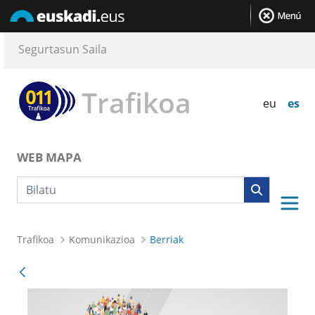
Segurtasun Saila
Trafikoa
eu
es
WEB MAPA
Bilaketa
Trafikoa
Komunikazioa
Berriak