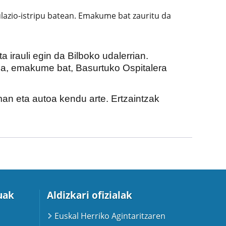
kulazio-istripu batean. Emakume bat zauritu da
 irauli egin da Bilboko udalerrian.
lea, emakume bat, Basurtuko Ospitalera
man eta autoa kendu arte. Ertzaintzak
uak
Aldizkari ofizialak
Euskal Herriko Agintaritzaren