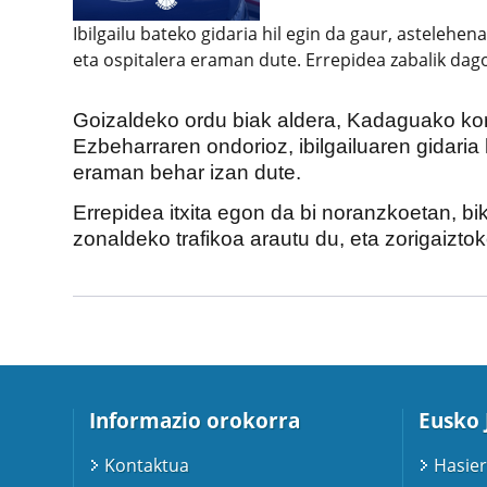
Ibilgailu bateko gidaria hil egin da gaur, astelehe
eta ospitalera eraman dute. Errepidea zabalik dago
Goizaldeko ordu biak aldera, Kadaguako korri
Ezbeharraren ondorioz, ibilgailuaren gidari
eraman behar izan dute.
Errepidea itxita egon da bi noranzkoetan, b
zonaldeko trafikoa arautu du, eta zorigaiztoko
Informazio orokorra
Eusko 
Kontaktua
Hasier