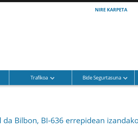
NIRE KARPETA
Trafikoa
Bide Segurtasuna
l da Bilbon, BI-636 errepidean izandako