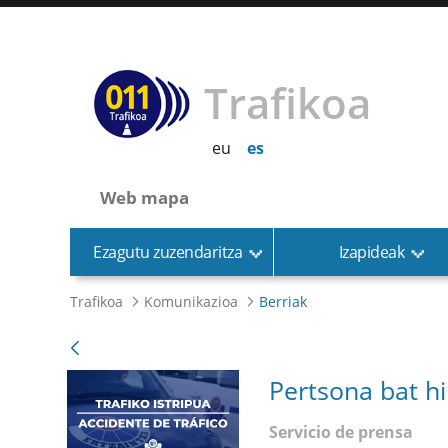
Trafikoa
eu
es
Web mapa
Ezagutu zuzendaritza
Izapideak
Trafikoa
Komunikazioa
Berriak
Pertsona bat hi
Servicio de prensa