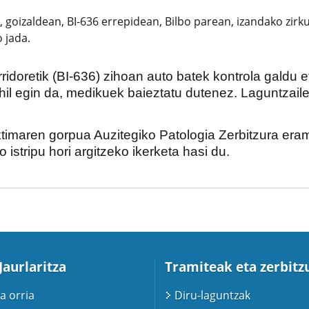
na, goizaldean, BI-636 errepidean, Bilbo parean, izandako zir
 jada.
doretik (BI-636) zihoan auto batek kontrola galdu eta
a hil egin da, medikuek baieztatu dutenez. Laguntzai
iktimaren gorpua Auzitegiko Patologia Zerbitzura era
 istripu hori argitzeko ikerketa hasi du.
Jaurlaritza
Tramiteak eta zerbitz
a orria
Diru-laguntzak