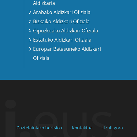
Aldizkaria
Arabako Aldizkari Ofiziala
Bizkaiko Aldizkari Ofiziala
Gipuzkoako Aldizkari Ofiziala
Estatuko Aldizkari Ofiziala
Europar Batasuneko Aldizkari
Ofiziala
Gaztelainiako bertsioa
Kontaktua
Itzuli gora