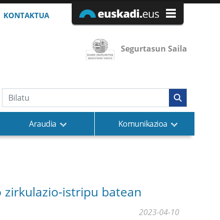
KONTAKTUA
Segurtasun Saila
Bilaketa
Araudia
Komunikazioa
 zirkulazio-istripu batean
2023-04-10