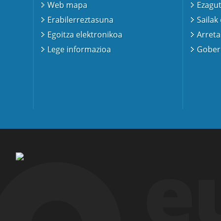
Web mapa
Ezagut
Erabilerreztasuna
Sailak
Egoitza elektronikoa
Arreta
Lege informazioa
Gobern