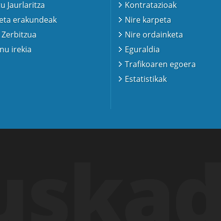
u Jaurlaritza
Kontratazioak
 eta erakundeak
Nire karpeta
 Zerbitzua
Nire ordainketa
u irekia
Eguraldia
Trafikoaren egoera
Estatistikak