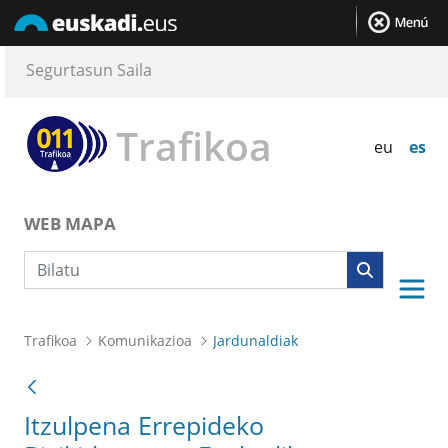
Segurtasun Saila
Trafikoa
eu
es
WEB MAPA
Bilaketa
Trafikoa
Komunikazioa
Jardunaldiak
Itzulpena Errepideko