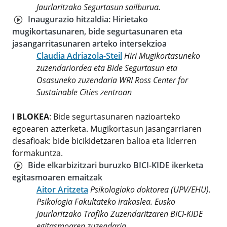
Jaurlaritzako Segurtasun sailburua.
Inaugurazio hitzaldia: Hirietako
mugikortasunaren, bide segurtasunaren eta
jasangarritasunaren arteko intersekzioa
Claudia Adriazola-Steil
Hiri Mugikortasuneko
zuzendariordea eta Bide Segurtasun eta
Osasuneko zuzendaria WRI Ross Center for
Sustainable Cities zentroan
I BLOKEA
: Bide segurtasunaren nazioarteko
egoearen azterketa. Mugikortasun jasangarriaren
desafioak: bide bicikidetzaren balioa eta liderren
formakuntza.
Bide elkarbizitzari buruzko BICI-KIDE ikerketa
egitasmoaren emaitzak
Aitor Aritzeta
Psikologiako doktorea (UPV/EHU).
Psikologia Fakultateko irakaslea. Eusko
Jaurlaritzako Trafiko Zuzendaritzaren BICI-KIDE
egitasmoaren zuzendaria.