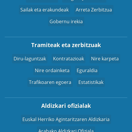
Sailak eta erakundeak
Arreta Zerbitzua
Gobernu irekia
Tramiteak eta zerbitzuak
Diru-laguntzak
Kontratazioak
Nire karpeta
Nire ordainketa
Eguraldia
Trafikoaren egoera
Estatistikak
Aldizkari ofizialak
Euskal Herriko Agintaritzaren Aldizkaria
Arabako Aldizkari Ofiziala