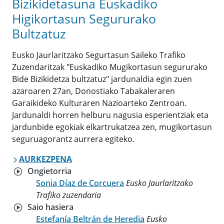
Bizikidetasuna Euskadiko
Higikortasun Segururako
Bultzatuz
Eusko Jaurlaritzako Segurtasun Saileko Trafiko
Zuzendaritzak "Euskadiko Mugikortasun segururako
Bide Bizikidetza bultzatuz" jardunaldia egin zuen
azaroaren 27an, Donostiako Tabakaleraren
Garaikideko Kulturaren Nazioarteko Zentroan.
Jardunaldi horren helburu nagusia esperientziak eta
jardunbide egokiak elkartrukatzea zen, mugikortasun
seguruagorantz aurrera egiteko.
AURKEZPENA
Ongietorria
Sonia Díaz de Corcuera
Eusko Jaurlaritzako
Trafiko zuzendaria
Saio hasiera
Estefanía Beltrán de Heredia
Eusko