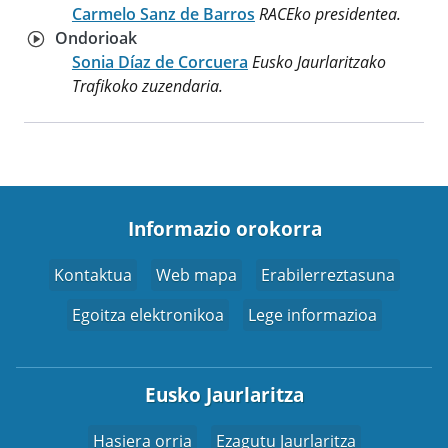
Carmelo Sanz de Barros
RACEko presidentea.
Ondorioak
Sonia Díaz de Corcuera
Eusko Jaurlaritzako
Trafikoko zuzendaria.
Informazio orokorra
Kontaktua
Web mapa
Erabilerreztasuna
Egoitza elektronikoa
Lege informazioa
Eusko Jaurlaritza
Hasiera orria
Ezagutu Jaurlaritza