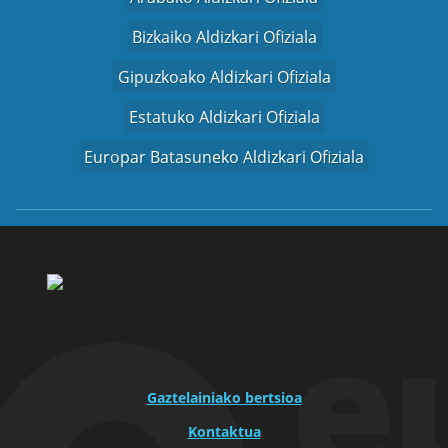
Bizkaiko Aldizkari Ofiziala
Gipuzkoako Aldizkari Ofiziala
Estatuko Aldizkari Ofiziala
Europar Batasuneko Aldizkari Ofiziala
Gaztelainiako bertsioa
Kontaktua