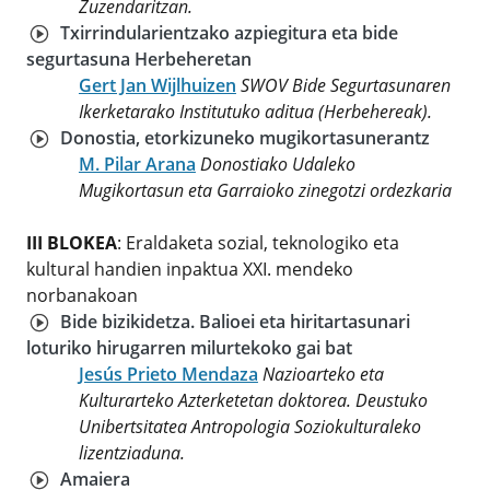
Zuzendaritzan.
Txirrindularientzako azpiegitura eta bide
segurtasuna Herbeheretan
Gert Jan Wijlhuizen
SWOV Bide Segurtasunaren
Ikerketarako Institutuko aditua (Herbehereak).
Donostia, etorkizuneko mugikortasunerantz
M. Pilar Arana
Donostiako Udaleko
Mugikortasun eta Garraioko zinegotzi ordezkaria
III BLOKEA
: Eraldaketa sozial, teknologiko eta
kultural handien inpaktua XXI. mendeko
norbanakoan
Bide bizikidetza. Balioei eta hiritartasunari
loturiko hirugarren milurtekoko gai bat
Jesús Prieto Mendaza
Nazioarteko eta
Kulturarteko Azterketetan doktorea. Deustuko
Unibertsitatea Antropologia Soziokulturaleko
lizentziaduna.
Amaiera