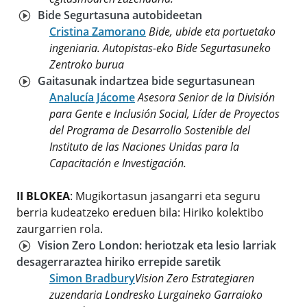
Bide Segurtasuna autobideetan
Cristina Zamorano
Bide, ubide eta portuetako
ingeniaria. Autopistas-eko Bide Segurtasuneko
Zentroko burua
Gaitasunak indartzea bide segurtasunean
Analucía Jácome
Asesora Senior de la División
para Gente e Inclusión Social, Líder de Proyectos
del Programa de Desarrollo Sostenible del
Instituto de las Naciones Unidas para la
Capacitación e Investigación.
II BLOKEA
: Mugikortasun jasangarri eta seguru
berria kudeatzeko ereduen bila: Hiriko kolektibo
zaurgarrien rola.
Vision Zero London: heriotzak eta lesio larriak
desagerraraztea hiriko errepide saretik
Simon Bradbury
Vision Zero Estrategiaren
zuzendaria Londresko Lurgaineko Garraioko