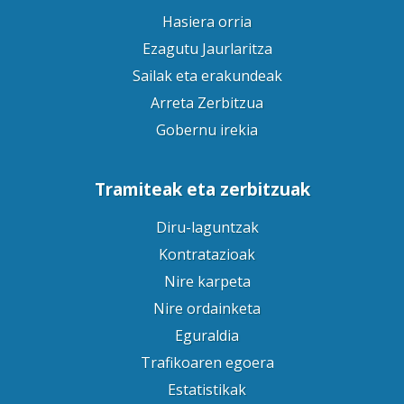
Hasiera orria
Ezagutu Jaurlaritza
Sailak eta erakundeak
Arreta Zerbitzua
Gobernu irekia
Tramiteak eta zerbitzuak
Diru-laguntzak
Kontratazioak
Nire karpeta
Nire ordainketa
Eguraldia
Trafikoaren egoera
Estatistikak