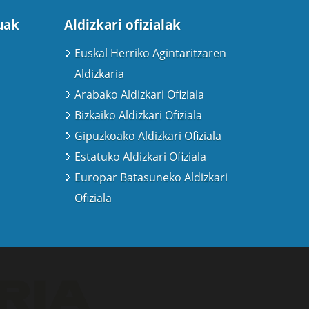
uak
Aldizkari ofizialak
Euskal Herriko Agintaritzaren
Aldizkaria
Arabako Aldizkari Ofiziala
Bizkaiko Aldizkari Ofiziala
Gipuzkoako Aldizkari Ofiziala
Estatuko Aldizkari Ofiziala
Europar Batasuneko Aldizkari
Ofiziala