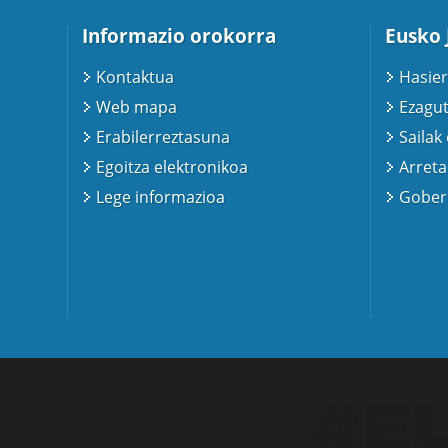
Informazio orokorra
Eusko 
Kontaktua
Hasier
Web mapa
Ezagut
Erabilerreztasuna
Sailak
Egoitza elektronikoa
Arreta
Lege informazioa
Gobern