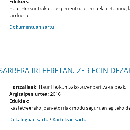
Edukiak:
Haur Hezkuntzako bi esperientzia-eremuekin eta mugi
jarduera.
Dokumentuan sartu
ARRERA-IRTEERETAN. ZER EGIN DEZA
Hartzaileak:
Haur Hezkuntzako zuzendaritza-taldeak.
Argitalpen urtea:
2016
Edukiak:
Ikastetxeerako joan-etorriak modu seguruan egiteko de
Dekalogoan sartu
/
Kartelean sartu