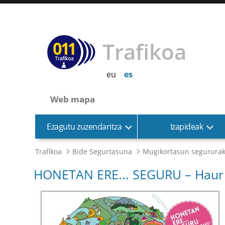
Trafikoa
eu
es
Web mapa
Ezagutu zuzendaritza
Izapideak
Trafikoa
Bide Segurtasuna
Mugikortasun segurura
HONETAN ERE... SEGURU – Haur 