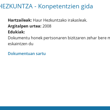
KUNTZA - Konpetentzien gida
Hartzaileak:
Haur Hezkuntzako irakasleak.
Argitalpen urtea:
2008
Edukiak:
Dokumentu honek pertsonaren bizitzaren zehar bere m
eskaintzen du
Dokumentuan sartu