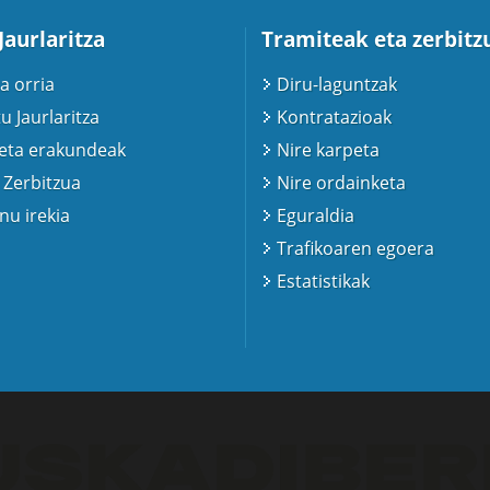
Jaurlaritza
Tramiteak eta zerbitz
a orria
Diru-laguntzak
u Jaurlaritza
Kontratazioak
 eta erakundeak
Nire karpeta
 Zerbitzua
Nire ordainketa
u irekia
Eguraldia
Trafikoaren egoera
Estatistikak