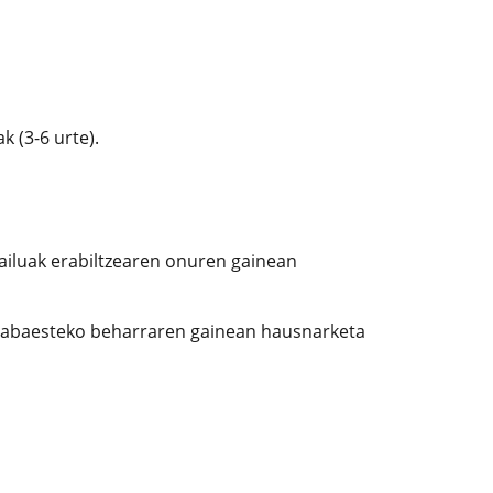
k (3-6 urte).
iluak erabiltzearen onuren gainean
 babaesteko beharraren gainean hausnarketa