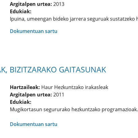
Argitalpen urtea:
2013
Edukiak:
Ipuina, umeengan bideko jarrera seguruak sustatzeko 
Dokumentuan sartu
, BIZITZARAKO GAITASUNAK
Hartzaileak:
Haur Hezkuntzako irakasleak
Argitalpen urtea:
2011
Edukiak:
Mugikortasun segururako hezkuntzako programazioak
Dokumentuan sartu