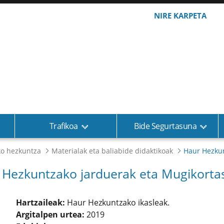
NIRE KARPETA
Trafikoa
Bide Segurtasuna
ko hezkuntza
Materialak eta baliabide didaktikoak
Haur Hezku
Hezkuntzako jarduerak eta Mugikorta
Hartzaileak:
Haur Hezkuntzako ikasleak.
Argitalpen urtea:
2019