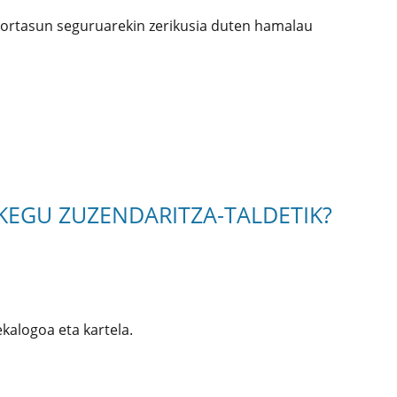
kortasun seguruarekin zerikusia duten hamalau
KEGU ZUZENDARITZA-TALDETIK?
kalogoa eta kartela.