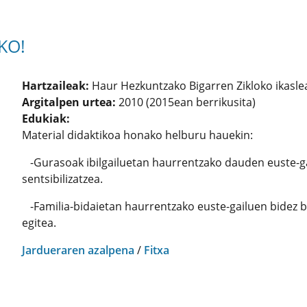
KO!
Hartzaileak:
Haur Hezkuntzako Bigarren Zikloko ikaslea
Argitalpen urtea:
2010 (2015ean berrikusita)
Edukiak:
Material didaktikoa honako helburu hauekin:
-Gurasoak ibilgailuetan haurrentzako dauden euste-ga
sentsibilizatzea.
-Familia-bidaietan haurrentzako euste-gailuen bidez
egitea.
Jardueraren azalpena
/
Fitxa