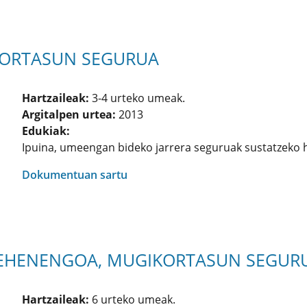
KORTASUN SEGURUA
Hartzaileak:
3-4 urteko umeak.
Argitalpen urtea:
2013
Edukiak:
Ipuina, umeengan bideko jarrera seguruak sustatzeko 
Dokumentuan sartu
-LEHENENGOA, MUGIKORTASUN SEGUR
Hartzaileak:
6 urteko umeak.