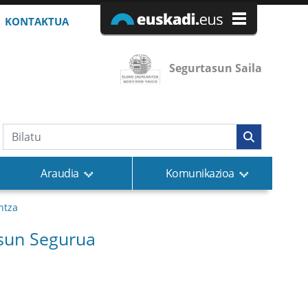
KONTAKTUA
Segurtasun Saila
Bilaketa
Araudia
Komunikazioa
ntza
sun Segurua