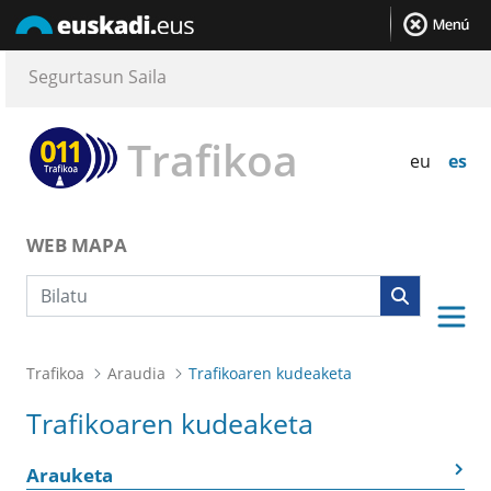
Segurtasun Saila
Trafikoa
eu
es
WEB MAPA
Bilaketa
Trafikoa
Araudia
Trafikoaren kudeaketa
Trafikoaren kudeaketa
Arauketa