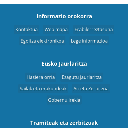
Informazio orokorra
Kontaktua
Web mapa
Erabilerreztasuna
Egoitza elektronikoa
Lege informazioa
Eusko Jaurlaritza
Hasiera orria
Ezagutu Jaurlaritza
Sailak eta erakundeak
Arreta Zerbitzua
Gobernu irekia
Tramiteak eta zerbitzuak