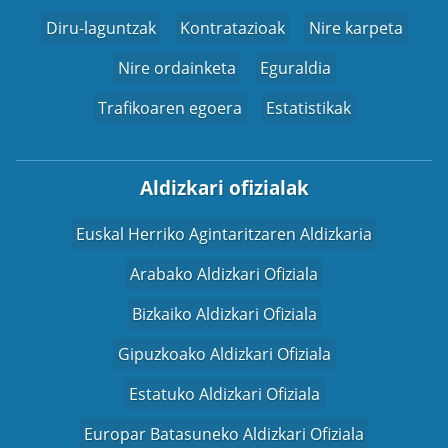
Diru-laguntzak
Kontratazioak
Nire karpeta
Nire ordainketa
Eguraldia
Trafikoaren egoera
Estatistikak
Aldizkari ofizialak
Euskal Herriko Agintaritzaren Aldizkaria
Arabako Aldizkari Ofiziala
Bizkaiko Aldizkari Ofiziala
Gipuzkoako Aldizkari Ofiziala
Estatuko Aldizkari Ofiziala
Europar Batasuneko Aldizkari Ofiziala