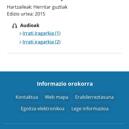
Hartzaileak: Herritar guztiak
Edizio urtea: 2015
Audioak
Irrati iragarkia (1)
Irrati iragarkia (2)
Informazio orokorra
Kontaktua
Web mapa
Erabilerreztasuna
Egoitza elektronikoa
Lege informazioa