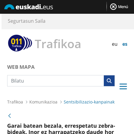
Segurtasun Saila
Trafikoa
eu
es
WEB MAPA
Bilaketa
Trafikoa
Komunikazioa
Sentsibilizazio-kanpainak
Garai batean bezala, errespetatu zebra-
bideak. Inor ez harrapatzeko daude hor