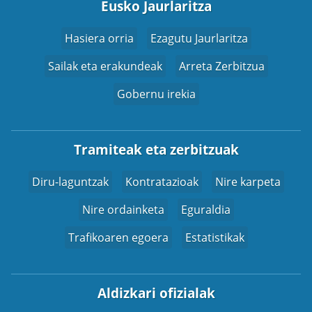
Eusko Jaurlaritza
Hasiera orria
Ezagutu Jaurlaritza
Sailak eta erakundeak
Arreta Zerbitzua
Gobernu irekia
Tramiteak eta zerbitzuak
Diru-laguntzak
Kontratazioak
Nire karpeta
Nire ordainketa
Eguraldia
Trafikoaren egoera
Estatistikak
Aldizkari ofizialak