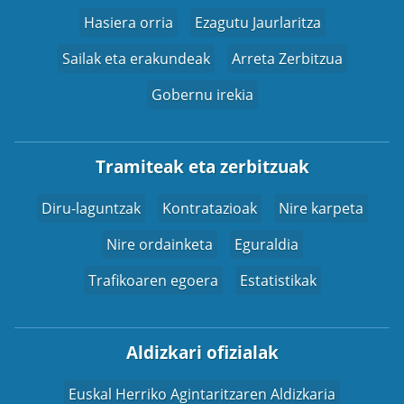
Hasiera orria
Ezagutu Jaurlaritza
Sailak eta erakundeak
Arreta Zerbitzua
Gobernu irekia
Tramiteak eta zerbitzuak
Diru-laguntzak
Kontratazioak
Nire karpeta
Nire ordainketa
Eguraldia
Trafikoaren egoera
Estatistikak
Aldizkari ofizialak
Euskal Herriko Agintaritzaren Aldizkaria