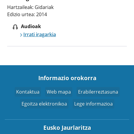
Hartzaileak: Gidariak
Edizio urtea: 2014
Audioak
Irrati iragarkia
Informazio orokorra
Kontaktua
Web mapa
Erabilerreztasuna
Egoitza elektronikoa
Lege informazioa
Eusko Jaurlaritza