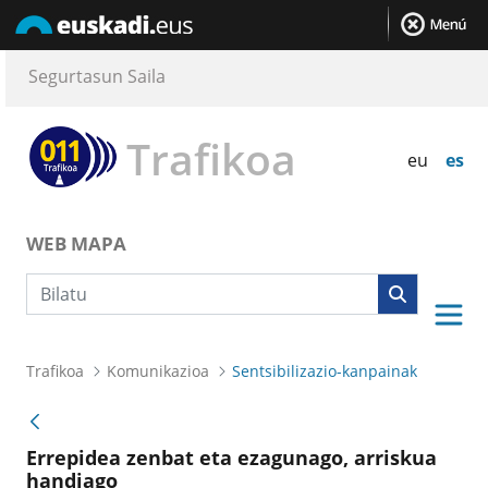
Segurtasun Saila
Trafikoa
eu
es
WEB MAPA
Bilaketa
Trafikoa
Komunikazioa
Sentsibilizazio-kanpainak
Errepidea zenbat eta ezagunago, arriskua
handiago