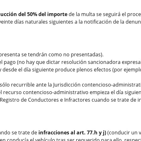
ducción del 50% del importe
de la multa se seguirá el proc
einte días naturales siguientes a la notificación de la denu
s presenta se tendrán como no presentadas).
el pago (no hay que dictar resolución sancionadora expresa
 y desde el día siguiente produce plenos efectos (por ejemp
, sólo recurrible ante la Jurisdicción contencioso-administrat
l recurso contencioso-administrativo empieza el día siguien
egistro de Conductores e Infractores cuando se trate de i
ndo se trate de
infracciones al art. 77.h y j)
(conducir un 
uien conducía el vehículo tras ser requerido para ello, resp