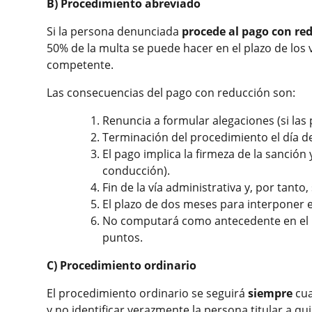
B) Procedimiento abreviado
Si la persona denunciada
procede al pago con re
50% de la multa se puede hacer en el plazo de los v
competente.
Las consecuencias del pago con reducción son:
Renuncia a formular alegaciones (si la
Terminación del procedimiento el día d
El pago implica la firmeza de la sanción
conducción).
Fin de la vía administrativa y, por tanto
El plazo de dos meses para interponer e
No computará como antecedente en el R
puntos.
C) Procedimiento ordinario
El procedimiento ordinario se seguirá
siempre
cua
y no identificar verazmente la persona titular a q