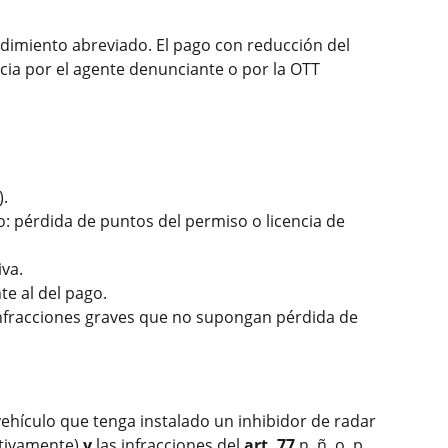
edimiento abreviado. El pago con reducción del
ncia por el agente denunciante o por la OTT
).
lo: pérdida de puntos del permiso o licencia de
iva.
te al del pago.
nfracciones graves que no supongan pérdida de
vehículo que tenga instalado un inhibidor de radar
ectivamente)
y
las infracciones del
art. 77
.n, ñ, o, p,