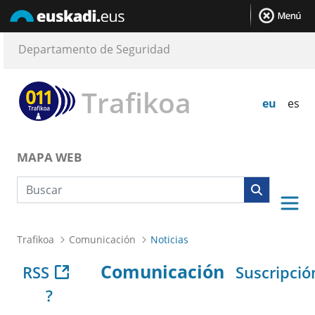
Departamento de Seguridad
Trafikoa
eu
es
MAPA WEB
Búsqueda web
Trafikoa
Comunicación
Noticias
Comunicación
RSS
Suscripció
?