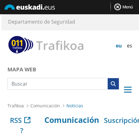
Departamento de Seguridad
Trafikoa
eu
es
MAPA WEB
Búsqueda web
Trafikoa
Comunicación
Noticias
Comunicación
RSS
Suscripció
?