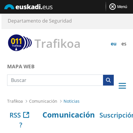
Departamento de Seguridad
Trafikoa
eu
es
MAPA WEB
Búsqueda web
Trafikoa
Comunicación
Noticias
Comunicación
RSS
Suscripció
?