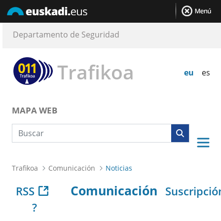
Departamento de Seguridad
Trafikoa
eu
es
MAPA WEB
Búsqueda web
Trafikoa
Comunicación
Noticias
Comunicación
RSS
Suscripció
?