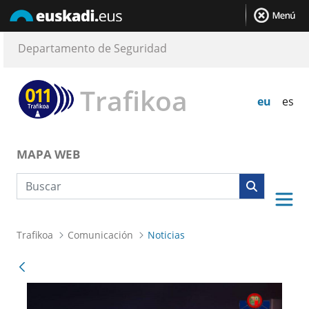
Departamento de Seguridad
Trafikoa
eu
es
MAPA WEB
Búsqueda web
Trafikoa
Comunicación
Noticias