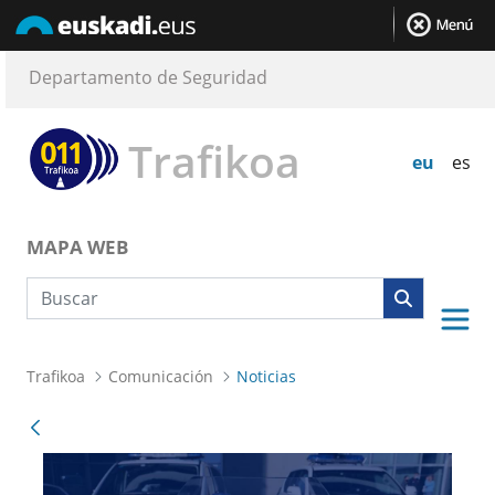
Departamento de Seguridad
Trafikoa
eu
es
MAPA WEB
Búsqueda web
Trafikoa
Comunicación
Noticias