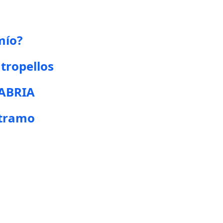
mío?
tropellos
TABRIA
 tramo